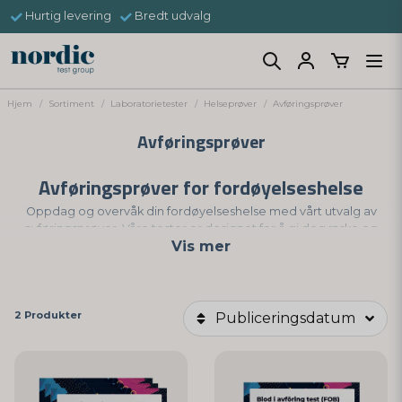
Hurtig levering
Bredt udvalg
Hjem
Sortiment
Laboratorietester
Helseprøver
Avføringsprøver
Avføringsprøver
Avføringsprøver for fordøyelseshelse
Oppdag og overvåk din fordøyelseshelse med vårt utvalg av
avføringsprøver. Våre tester er designet for å gi deg raske og
Vis mer
pålitelige resultater, noe som gjør det mulig for deg å identifisere og
håndtere ulike fordøyelsesrelaterte tilstander effektivt.
Fekal Okkult Blodprøve
: Vår raske FOB (fekal okkult
2 Produkter
Publiceringsdatum
blod) test lar deg enkelt og raskt screene for
tilstedeværelsen av okkult blødning i tarmen, noe som
kan være et tegn på ulike gastrointestinale tilstander,
inkludert tykktarmskreft.