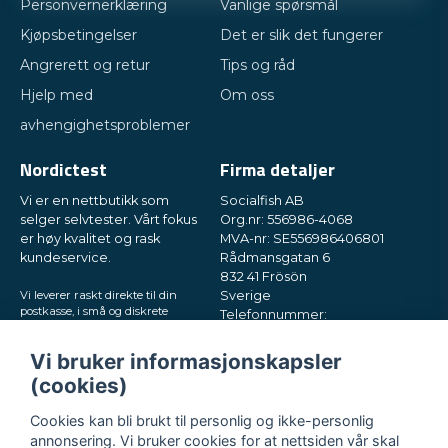
Personvernerklæring
Vanlige spørsmål
Kjøpsbetingelser
Det er slik det fungerer
Angrerett og retur
Tips og råd
Hjelp med
Om oss
avhengighetsproblemer
Nordictest
Firma detaljer
Vi er en nettbutikk som
Socialfish AB
selger selvtester. Vårt fokus
Org.nr: 556986-4068
er høy kvalitet og rask
MVA-nr: SE556986406801
kundeservice.
Rådmansgatan 6
832 41 Frösön
Vi leverer raskt direkte til din
Sverige
postkasse, i små og diskrete
Telefonnummer:
pakker. Prøv oss!
+46730503032
E-post:
hey@nordictest.no
Vi bruker informasjonskapsler
(cookies)
Åpningstider:
Man–fre kl. 10–17
Cookies kan bli brukt til personlig og ikke-personlig
annonsering. Vi bruker cookies for at nettsiden vår skal