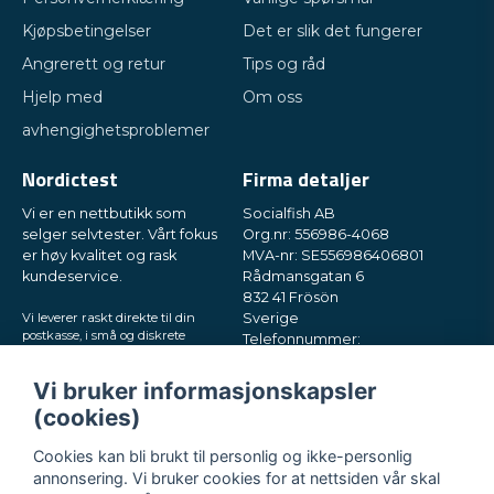
Kjøpsbetingelser
Det er slik det fungerer
Angrerett og retur
Tips og råd
Hjelp med
Om oss
avhengighetsproblemer
Nordictest
Firma detaljer
Vi er en nettbutikk som
Socialfish AB
selger selvtester. Vårt fokus
Org.nr: 556986-4068
er høy kvalitet og rask
MVA-nr: SE556986406801
kundeservice.
Rådmansgatan 6
832 41 Frösön
Vi leverer raskt direkte til din
Sverige
postkasse, i små og diskrete
Telefonnummer:
pakker. Prøv oss!
+46730503032
E-post:
hey@nordictest.no
Vi bruker informasjonskapsler
(cookies)
Åpningstider:
Man–fre kl. 10–17
Cookies kan bli brukt til personlig og ikke-personlig
annonsering. Vi bruker cookies for at nettsiden vår skal