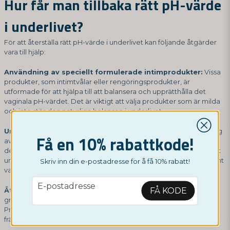
Hur får man tillbaka rätt pH-värde
i underlivet?
För att återställa rätt pH-värde i underlivet kan följande åtgärder
vara till hjälp:
Användning av speciellt formulerade intimprodukter:
Vissa
produkter, som intimtvålar eller rengöringsprodukter, är
utformade för att hjälpa till att balansera och upprätthålla det
vaginala pH-värdet. Det är viktigt att välja produkter som är milda
och inte stör den naturliga balansen i underlivet.
Undvika överdriven tvätt och douching:
Överdriven tvättning
Få en 10% rabattkode!
av underlivet eller användning av douchingprodukter kan rubba
den naturliga balansen och leda till en pH-obalans. Det är bäst att
undvika starka kemikalier och att bara tvätta underlivet med varmt
Skriv inn din e-postadresse for å få 10% rabatt!
vatten eller milda, oparfymerade produkter.
email
E-postadresse
FÅ KODE
Äta en balanserad kost:
En hälsosam kost som är rik på frukt,
grönsaker och probiotika kan bidra till en sund vaginal flora.
Probiotiska livsmedel som yoghurt med levande kulturer kan
främja tillväxten av nyttiga mjölksyrebakterier i underlivet.