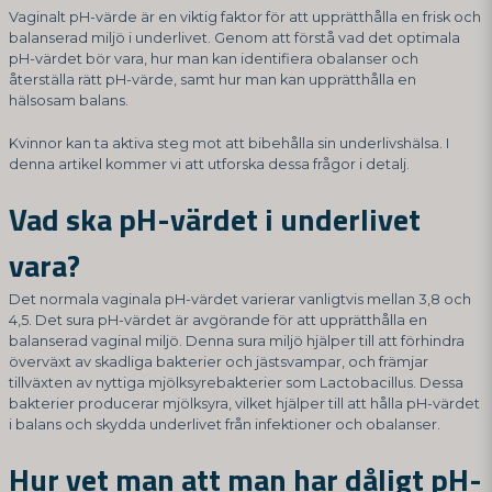
Vaginalt pH-värde är en viktig faktor för att upprätthålla en frisk och
balanserad miljö i underlivet. Genom att förstå vad det optimala
pH-värdet bör vara, hur man kan identifiera obalanser och
återställa rätt pH-värde, samt hur man kan upprätthålla en
hälsosam balans.
Kvinnor kan ta aktiva steg mot att bibehålla sin underlivshälsa. I
denna artikel kommer vi att utforska dessa frågor i detalj.
Vad ska pH-värdet i underlivet
vara?
Det normala vaginala pH-värdet varierar vanligtvis mellan 3,8 och
4,5. Det sura pH-värdet är avgörande för att upprätthålla en
balanserad vaginal miljö. Denna sura miljö hjälper till att förhindra
överväxt av skadliga bakterier och jästsvampar, och främjar
tillväxten av nyttiga mjölksyrebakterier som Lactobacillus. Dessa
bakterier producerar mjölksyra, vilket hjälper till att hålla pH-värdet
i balans och skydda underlivet från infektioner och obalanser.
Hur vet man att man har dåligt pH-