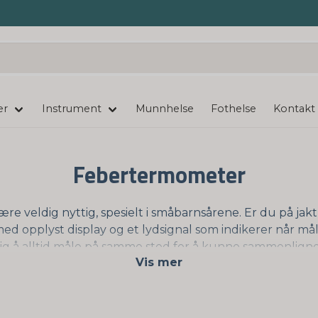
er
Instrument
Munnhelse
Fothelse
Kontakt
Febertermometer
re veldig nyttig, spesielt i småbarnsårene. Er du på jakt
ed opplyst display og et lydsignal som indikerer når mål
g å alltid måle på samme sted for å kunne sammenligne 
Vis mer