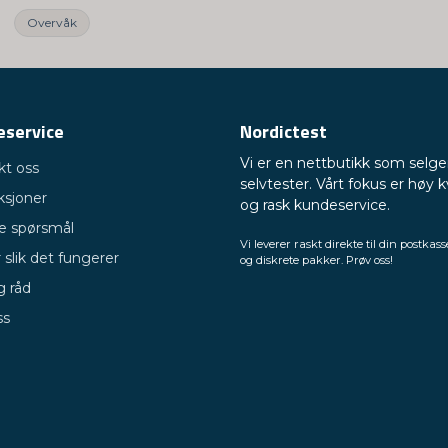
Overvåk
eservice
Nordictest
Vi er en nettbutikk som selge
kt oss
selvtester. Vårt fokus er høy k
ksjoner
og rask kundeservice.
ge spørsmål
Vi leverer raskt direkte til din postkass
 slik det fungerer
og diskrete pakker. Prøv oss!
g råd
ss