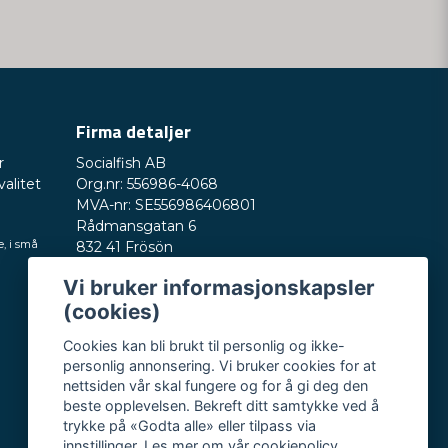
Firma detaljer
r
Socialfish AB
valitet
Org.nr: 556986-4068
MVA-nr: SE556986406801
Rådmansgatan 6
e, i små
832 41 Frösön
Sverige
Vi bruker informasjonskapsler
Telefonnummer: +46730503032
(cookies)
E-post:
hey@nordictest.no
Cookies kan bli brukt til personlig og ikke-
Åpningstider:
personlig annonsering. Vi bruker cookies for at
Man–fre kl. 10–17
nettsiden vår skal fungere og for å gi deg den
beste opplevelsen. Bekreft ditt samtykke ved å
trykke på «Godta alle» eller tilpass via
innstillinger. Les mer om vår
cookiepolicy
.