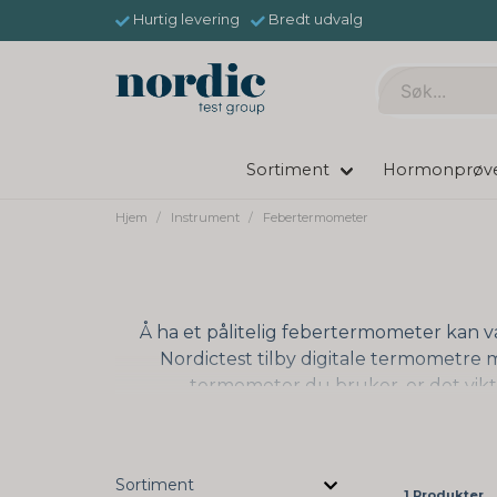
Hurtig levering
Bredt udvalg
Sortiment
Hormonprøv
Hjem
Instrument
Febertermometer
Å ha et pålitelig febertermometer kan væ
Nordictest tilby digitale termometre m
termometer du bruker, er det vikti
Sortiment
1 Produkter