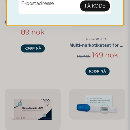
email
E-postadresse
FÅ KODE
NORDICTEST
Amfetamin narkotikatest - Hurtigtest for privat bruk 3-pakning
89 nok
NORDICTEST
Multi-narkotikatest for 6 Forskjellige Stoffer
KJØP NÅ
149 nok
179 nok
KJØP NÅ