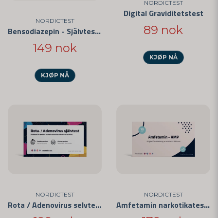
NORDICTEST
Digital Graviditetstest
NORDICTEST
89 nok
Bensodiazepin - Självtest 5-pack
149 nok
KJØP NÅ
KJØP NÅ
NORDICTEST
NORDICTEST
Rota / Adenovirus selvtest
Amfetamin narkotikatest - Hurtigtest for privat bruk 5-pakning