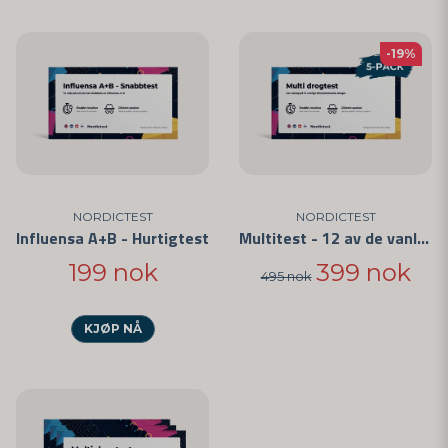
-19%
NORDICTEST
NORDICTEST
Influensa A+B - Hurtigtest
Multitest - 12 av de vanligste medikamentene 5-pakning
199 nok
399 nok
495 nok
KJØP NÅ