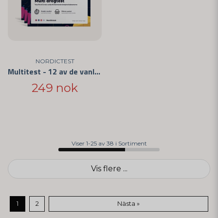
NORDICTEST
Multitest - 12 av de vanligste medikamentene 3-pakning
249 nok
Viser 1-25 av 38 i Sortiment
Vis flere ...
1
2
Nästa »