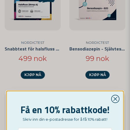
NORDICTEST
NORDICTEST
Snabbtest för halsfluss 5-pack
Bensodiazepin - Självtest 3-pack
499 nok
99 nok
KJØP NÅ
KJØP NÅ
-17%
Få en 10% rabattkode!
Skriv inn din e-postadresse for å få 10% rabatt!