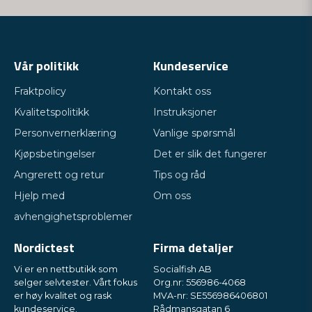
Vår politikk
Kundeservice
Fraktpolicy
Kontakt oss
Kvalitetspolitikk
Instruksjoner
Personvernerklæring
Vanlige spørsmål
Kjøpsbetingelser
Det er slik det fungerer
Angrerett og retur
Tips og råd
Hjelp med
Om oss
avhengighetsproblemer
Nordictest
Firma detaljer
Vi er en nettbutikk som
Socialfish AB
selger selvtester. Vårt fokus
Org.nr: 556986-4068
er høy kvalitet og rask
MVA-nr: SE556986406801
kundeservice.
Rådmansgatan 6