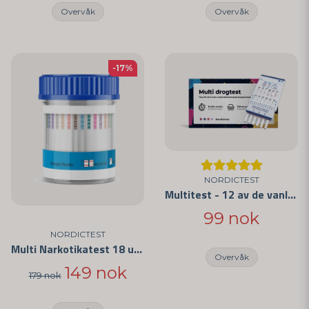
Overvåk
Overvåk
-17%
NORDICTEST
Multitest - 12 av de vanligste medikamentene
99 nok
NORDICTEST
Multi Narkotikatest 18 ulike narkotika
Overvåk
149 nok
179 nok