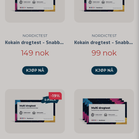
Hvis du har spørsmål eller trenger ytterligere informasjon, er vårt
kunnskapsrike og vennlige
støtteteam
alltid klare til å hjelpe deg.
Vi takker deg for at du har valgt Nordictest som din pålitelige partner
for narkotikatester og overvåking av kokainbruk. Din sikkerhet er vår
prioritet.
NORDICTEST
NORDICTEST
Kokain drogtest - Snabbtest för privat bruk 5-pack
Kokain drogtest - Snabbtest för privat bruk 3-pack
149 nok
99 nok
KJØP NÅ
KJØP NÅ
-19%