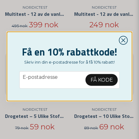
NORDICTEST
NORDICTEST
Multitest - 12 av de vanligste medikamentene 5-pakning
Multitest - 12 av de vanligste medikamentene 3-pakning
399 nok
249 nok
495 nok
Få en 10% rabattkode!
-25%
-22%
Skriv inn din e-postadresse for å få 10% rabatt!
email
E-postadresse
FÅ KODE
NORDICTEST
NORDICTEST
Drogetest – 5 Ulike Stoffer
Drogetest – 10 Ulike Stoffer
59 nok
69 nok
79 nok
89 nok