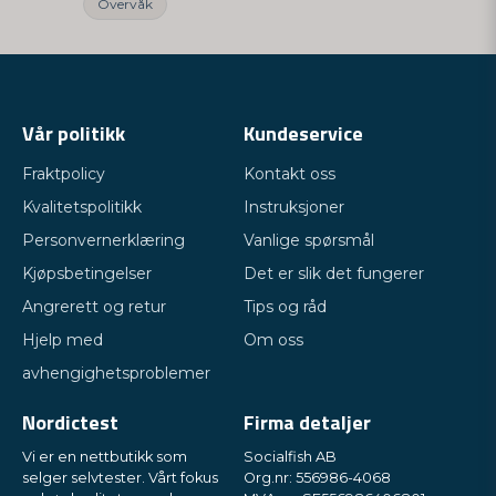
Overvåk
Vår politikk
Kundeservice
Fraktpolicy
Kontakt oss
Kvalitetspolitikk
Instruksjoner
Personvernerklæring
Vanlige spørsmål
Kjøpsbetingelser
Det er slik det fungerer
Angrerett og retur
Tips og råd
Hjelp med
Om oss
avhengighetsproblemer
Nordictest
Firma detaljer
Vi er en nettbutikk som
Socialfish AB
selger selvtester. Vårt fokus
Org.nr: 556986-4068