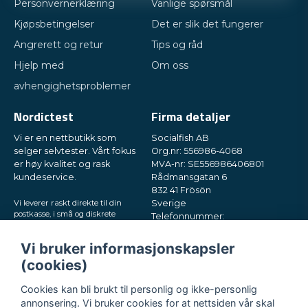
Personvernerklæring
Vanlige spørsmål
Bestill din Mycoplasma Pneumoniae Test nå
Kjøpsbetingelser
Det er slik det fungerer
Angrerett og retur
Tips og råd
Sikre din helse og velvære ved å bestille din Mycoplasma
Pneumoniae-test fra Nordictest i dag. Klikk på lenken nedenfor for å
Hjelp med
Om oss
legge inn din bestilling og motta raske resultater innen kort tid. Vi er
avhengighetsproblemer
her for å gjøre helse testing enkelt og tilgjengelig for deg.
Nordictest
Firma detaljer
Bestill din Mycoplasma Pneumoniae-test nå!
Vi er en nettbutikk som
Socialfish AB
selger selvtester. Vårt fokus
Org.nr: 556986-4068
er høy kvalitet og rask
MVA-nr: SE556986406801
kundeservice.
Rådmansgatan 6
832 41 Frösön
Vi leverer raskt direkte til din
Sverige
postkasse, i små og diskrete
Telefonnummer:
pakker. Prøv oss!
+46730503032
E-post:
hey@nordictest.no
Vi bruker informasjonskapsler
(cookies)
Åpningstider:
Man–fre kl. 10–17
Cookies kan bli brukt til personlig og ikke-personlig
annonsering. Vi bruker cookies for at nettsiden vår skal