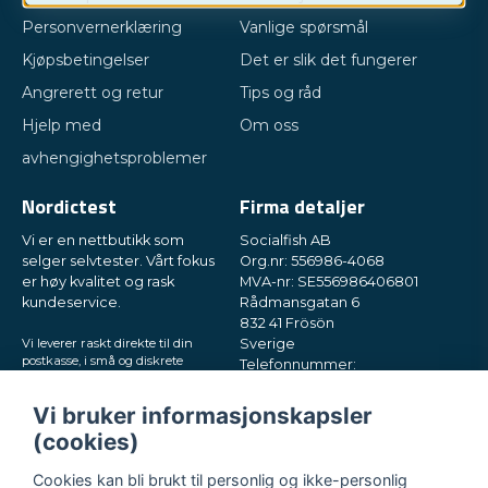
Personvernerklæring
Vanlige spørsmål
Kjøpsbetingelser
Det er slik det fungerer
Angrerett og retur
Tips og råd
Hjelp med
Om oss
avhengighetsproblemer
Nordictest
Firma detaljer
Vi er en nettbutikk som
Socialfish AB
selger selvtester. Vårt fokus
Org.nr: 556986-4068
er høy kvalitet og rask
MVA-nr: SE556986406801
kundeservice.
Rådmansgatan 6
832 41 Frösön
Vi leverer raskt direkte til din
Sverige
postkasse, i små og diskrete
Telefonnummer:
pakker. Prøv oss!
+46730503032
E-post:
hey@nordictest.no
Vi bruker informasjonskapsler
(cookies)
Åpningstider:
Man–fre kl. 10–17
Cookies kan bli brukt til personlig og ikke-personlig