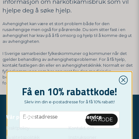
informasjon om narkotikamisbruk som vil
hjelpe deg å søke hjelp.
Avhengighet kan være et stort problem både for den
rusavhengige men også for pårørende. Du som sitter fast i en
avhengighet har krav på å få omsorg og hjelp til å komme deg ut
av avhengigheten.
I Sverige samarbeider fylkeskommuner og kommuner når det
gjelder behandling av avhengighetsproblemer. For å få hjelp,
kontakt fastlegen din eller en avhengighetsklinikk. Normalt er det
fylkeskommunen som har ansvaret for den medisinske
behandlingen, mens kommunen gjennom sosialtjenesten sørger
for at du får den støtten du trenger.
Få en 10% rabattkode!
Skriv inn din e-postadresse for å få 10% rabatt!
email
Vår politikk
Kundeservice
E-postadresse
FÅ KODE
Fraktpolicy
Kontakt oss
Kvalitetspolitikk
Instruksjoner