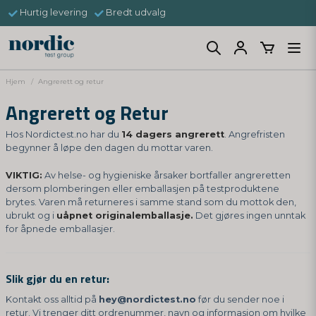
Hurtig levering
Bredt udvalg
Hjem
Angrerett og retur
Angrerett og Retur
Hos Nordictest.no har du
14 dagers angrerett
. Angrefristen
begynner å løpe den dagen du mottar varen.
VIKTIG:
Av helse- og hygieniske årsaker bortfaller angreretten
dersom plomberingen eller emballasjen på testproduktene
brytes. Varen må returneres i samme stand som du mottok den,
ubrukt og i
uåpnet originalemballasje.
Det gjøres ingen unntak
for åpnede emballasjer.
Slik gjør du en retur:
Kontakt oss alltid på
hey@nordictest.no
før du sender noe i
retur. Vi trenger ditt ordrenummer, navn og informasjon om hvilke