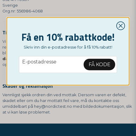
Sverige
Org.nr: 556986-4068
Tilbakebetaling
Få en 10% rabattkode!
Vi gir deg beskjed via e-post når vi har mottatt og kontrollert din
Skriv inn din e-postadresse for å få 10% rabatt!
retur. Hvis den godkjennes (uåpnet emballasje), vil du automatisk
bli refundert via din opprinnelige betalingsmetode innen
14
email
dager
. Vær oppmerksom på at eventuelle fraktkostnader fra det
E-postadresse
FÅ KODE
opprinnelige kjøpet ikke refunderes.
Skader og reklamasjon
Vennligst sjekk ordren din ved mottak. Dersom varen er defekt,
skadet eller om du har mottatt feil vare, må du kontakte oss
umiddelbart på
hey@nordictest.no
med bildedokumentasjon, slik
at vi kan løse problemet.