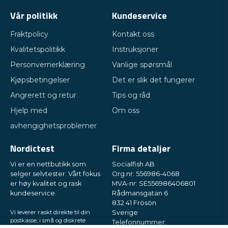
Vår politikk
Kundeservice
Fraktpolicy
Kontakt oss
Kvalitetspolitikk
Instruksjoner
Personvernerklæring
Vanlige spørsmål
Kjøpsbetingelser
Det er slik det fungerer
Angrerett og retur
Tips og råd
Hjelp med
Om oss
avhengighetsproblemer
Nordictest
Firma detaljer
Vi er en nettbutikk som
Socialfish AB
selger selvtester. Vårt fokus
Org.nr: 556986-4068
er høy kvalitet og rask
MVA-nr: SE556986406801
kundeservice.
Rådmansgatan 6
832 41 Frösön
Vi leverer raskt direkte til din
Sverige
postkasse, i små og diskrete
Telefonnummer: