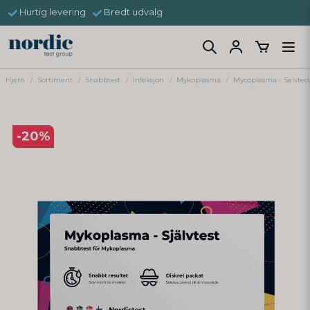
Hurtig levering
Bredt udvalg
Hjem
Sortiment
Snabbtest
Infeksjon
Mykoplasma
Mycoplasma - Selvtes
-
20
%