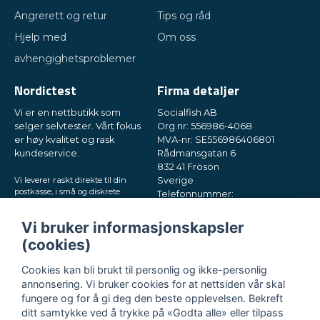
Angrerett og retur
Tips og råd
Hjelp med
Om oss
avhengighetsproblemer
Nordictest
Firma detaljer
Vi er en nettbutikk som
Socialfish AB
selger selvtester. Vårt fokus
Org.nr: 556986-4068
er høy kvalitet og rask
MVA-nr: SE556986406801
kundeservice.
Rådmansgatan 6
832 41 Frösön
Vi leverer raskt direkte til din
Sverige
postkasse, i små og diskrete
Telefonnummer:
pakker. Prøv oss!
+46730503032
E-post:
hey@nordictest.no
Vi bruker informasjonskapsler
(cookies)
Åpningstider:
Man–fre kl. 10–17
Cookies kan bli brukt til personlig og ikke-personlig
annonsering. Vi bruker cookies for at nettsiden vår skal
fungere og for å gi deg den beste opplevelsen. Bekreft
ditt samtykke ved å trykke på «Godta alle» eller tilpass