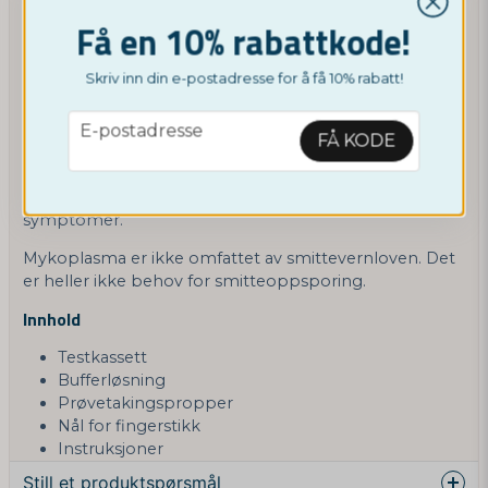
(mykoplasmapneumoni) og urogenitale infeksjoner,
Få en 10% rabattkode!
som urinveisinfeksjoner og kjønnsinfeksjoner.
Hvis du har mykoplasma
Skriv inn din e-postadresse for å få 10% rabatt!
For å bli kvitt mykoplasma som forårsaker symptomer,
email
brukes antibiotika. Det er også mulig å være bærer av
E-postadresse
FÅ KODE
mykoplasma uten symptomer, og i slike tilfeller er ikke
alltid behandling nødvendig. Diskuter med en lege hvis
du vet at du har mykoplasma, men ikke opplever noen
symptomer.
Mykoplasma er ikke omfattet av smittevernloven. Det
er heller ikke behov for smitteoppsporing.
Innhold
Testkassett
Bufferløsning
Prøvetakingspropper
Nål for fingerstikk
Instruksjoner
Still et produktspørsmål