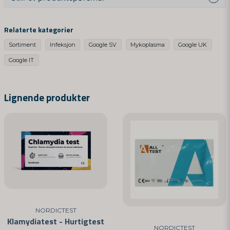
question
Spør oss om denne produktet...
Relaterte kategorier
Sortiment
Infeksjon
Google SV
Mykoplasma
Google UK
Google IT
name
Navn
Lignende produkter
email
E-postadresse
Ja, dere kan publisere spørsmålet mitt
NORDICTEST
Klamydiatest - Hurtigtest
NORDICTEST