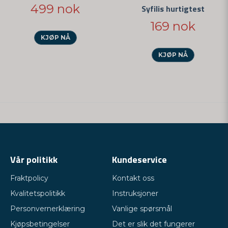
499 nok
Syfilis hurtigtest
169 nok
Send spørsmål
KJØP NÅ
KJØP NÅ
Vår politikk
Kundeservice
Fraktpolicy
Kontakt oss
Kvalitetspolitikk
Instruksjoner
Personvernerklæring
Vanlige spørsmål
Kjøpsbetingelser
Det er slik det fungerer