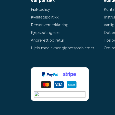
Vår politikk
Kund
Fraktpolicy
Konta
Kvalitetspolitikk
Instru
Personvernerklæring
Vanli
Kjøpsbetingelser
Det er
Angrerett og retur
Tips o
Hjelp med avhengighetsproblemer
Om o