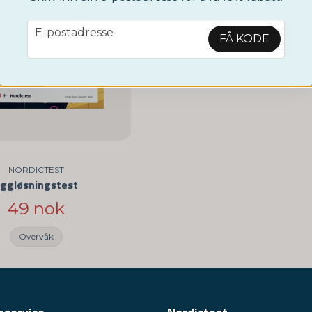
email
E-postadresse
FÅ KODE
NORDICTEST
ggløsningstest
49 nok
Overvåk