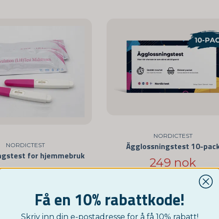
NORDICTEST
Ägglossningstest 10-pac
NORDICTEST
ngstest for hjemmebruk
249 nok
29 nok
Overvåk
Få en 10% rabattkode!
KJØP NÅ
Skriv inn din e-postadresse for å få 10% rabatt!