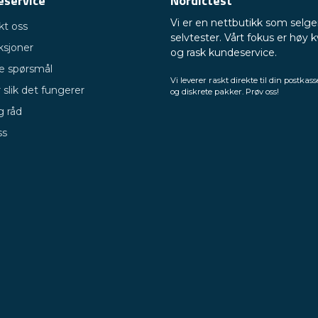
eservice
Nordictest
Vi er en nettbutikk som selge
kt oss
selvtester. Vårt fokus er høy k
ksjoner
og rask kundeservice.
ge spørsmål
Vi leverer raskt direkte til din postkass
 slik det fungerer
og diskrete pakker. Prøv oss!
g råd
ss