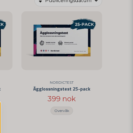
Publiceringsdatum
NORDICTEST
k
Ägglossningstest 25-pack
399 nok
Overvåk