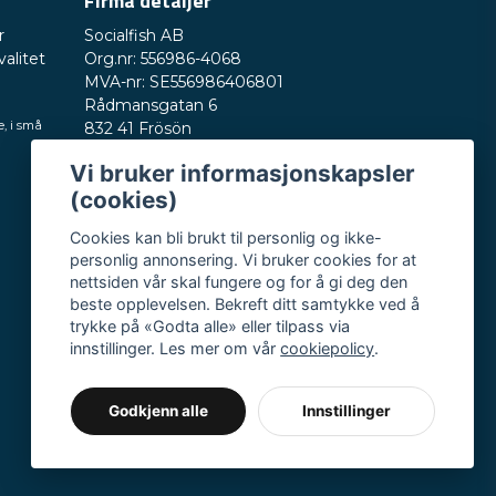
Firma detaljer
r
Socialfish AB
valitet
Org.nr: 556986-4068
MVA-nr: SE556986406801
Rådmansgatan 6
e, i små
832 41 Frösön
Sverige
Vi bruker informasjonskapsler
Telefonnummer: +46730503032
(cookies)
E-post:
hey@nordictest.no
Cookies kan bli brukt til personlig og ikke-
Åpningstider:
personlig annonsering. Vi bruker cookies for at
Man–fre kl. 10–17
nettsiden vår skal fungere og for å gi deg den
beste opplevelsen. Bekreft ditt samtykke ved å
trykke på «Godta alle» eller tilpass via
innstillinger. Les mer om vår
cookiepolicy
.
Godkjenn alle
Innstillinger