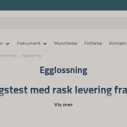
er
Instrument
Munnhelse
Fothelse
Kontakt
nners helse
Egglossning
Egglossning
stest med rask levering fr
ielt utviklet for enkel bruk hjemme til en rimelig pris.
Vis mer
ne er enkle å bruke, og instruksjonene som følger med v
em og ha dem klare når din neste eggløsning nærmer se