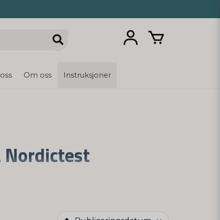
 oss
Om oss
Instruksjoner
a Nordictest
 De er sammenlignbare med testene du ville
iser nøyaktig hvordan du skal gå frem. Kjøp
g.