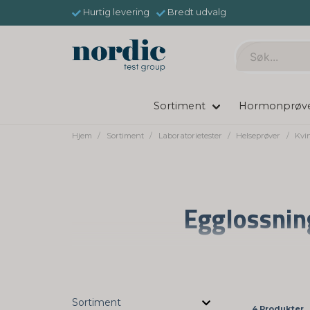
Hurtig levering
Bredt udvalg
Sortiment
Hormonprøv
Hjem
Sortiment
Laboratorietester
Helseprøver
Kvi
Egglossning
Nordictest tilbyr egglossningstester spes
fått fra en jordmor eller gynekolog. Teste
d
Sortiment
4 Produkter