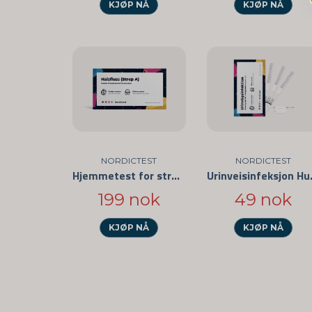
KJØP NÅ
KJØP NÅ
NORDICTEST
NORDICTEST
Hjemmetest for streptokokker i halsen
Urinvei
199 nok
49 nok
KJØP NÅ
KJØP NÅ