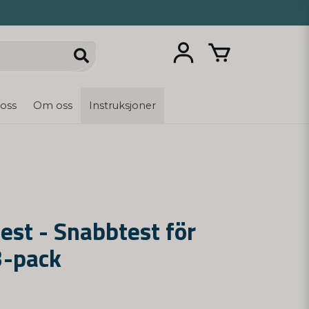
 oss
Om oss
Instruksjoner
est - Snabbtest för
3-pack