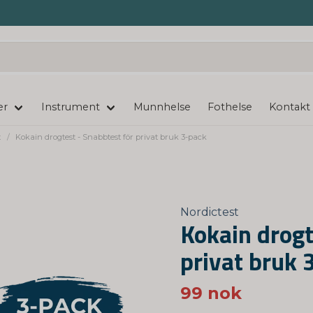
er
Instrument
Munnhelse
Fothelse
Kontakt
t
Kokain drogtest - Snabbtest för privat bruk 3-pack
Nordictest
Kokain drogt
privat bruk 
99 nok