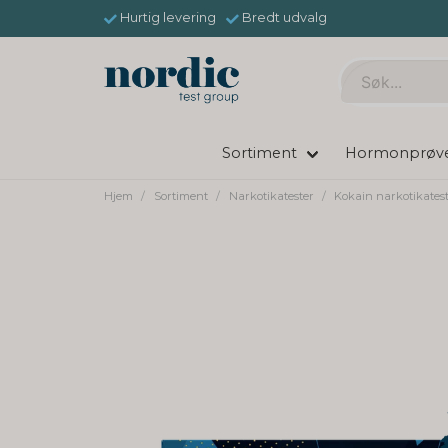
Hurtig levering
Bredt udvalg
Sortiment
Hormonprøv
Hjem
Sortiment
Narkotikatester
Kokain narkotikates