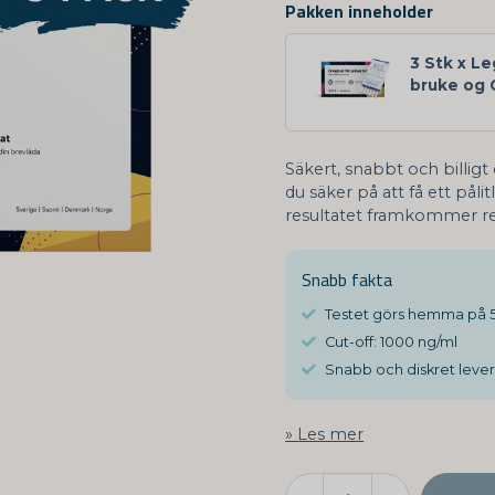
Pakken inneholder
3 Stk x Le
bruke og 
Säkert, snabbt och billigt
du säker på att få ett pålit
resultatet framkommer red
Snabb fakta
Testet görs hemma på 5
Cut-off: 1000 ng/ml
Snabb och diskret lever
Les mer