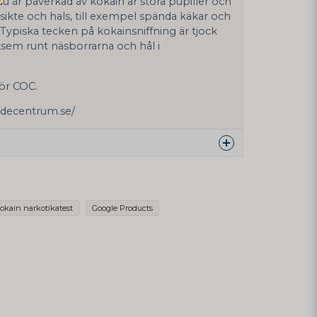
u är påverkad av kokain är stora pupiller och
i ansikte och hals, till exempel spända käkar och
. Typiska tecken på kokainsniffning är tjock
ksem runt näsborrarna och hål i
för COC.
decentrum.se/
duktet...
okain narkotikatest
Google Products
email
E-postadresse