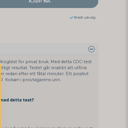
KJØP NÅ
Bredt udvalg
 drogtest för privat bruk. Med detta COC-test
litligt resultat. Testet går snabbt att utföra
redan efter ett fåtal minuter. Ett positivt
ÄR Kokain i provtagarens urin.
 med detta test?