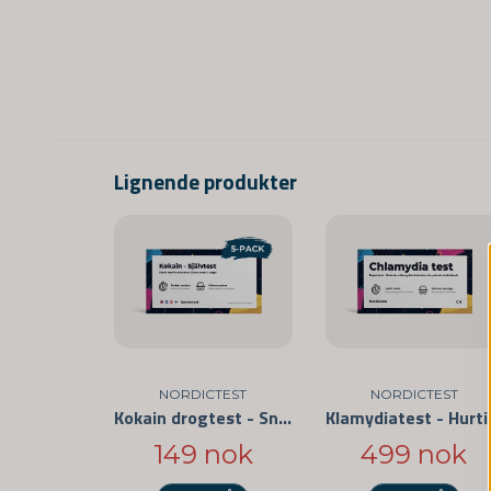
Lignende produkter
NORDICTEST
NORDICTEST
Kokain drogtest - Snabbtest för privat bruk 5-pack
Klamyd
149 nok
499 nok