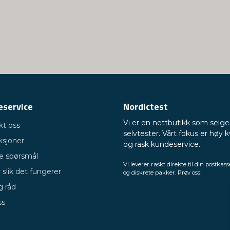
Ja, dere kan publis
eservice
Nordictest
Vi er en nettbutikk som selge
kt oss
selvtester. Vårt fokus er høy k
ksjoner
og rask kundeservice.
ge spørsmål
Vi leverer raskt direkte til din postkass
 slik det fungerer
og diskrete pakker. Prøv oss!
g råd
ss