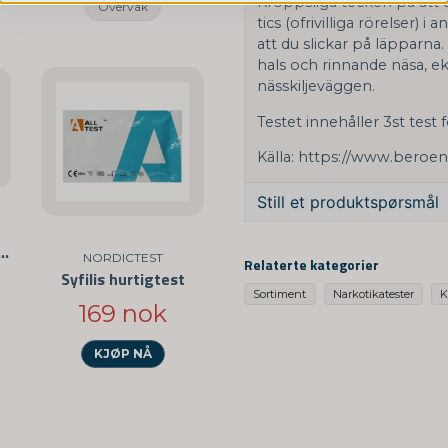
Kroppsliga tecken på att d
Overvåk
tics (ofrivilliga rörelser) 
att du slickar på läpparna
hals och rinnande näsa, e
nässkiljeväggen.
Testet innehåller 3st test 
Källa:
https://www.beroen
Still et produktspørsmål
question
sinfeksjon Hurtigtest
Spør oss om denne pro
NORDICTEST
Relaterte kategorier
Syfilis hurtigtest
Sortiment
Narkotikatester
K
169 nok
name
KJØP NÅ
Navn