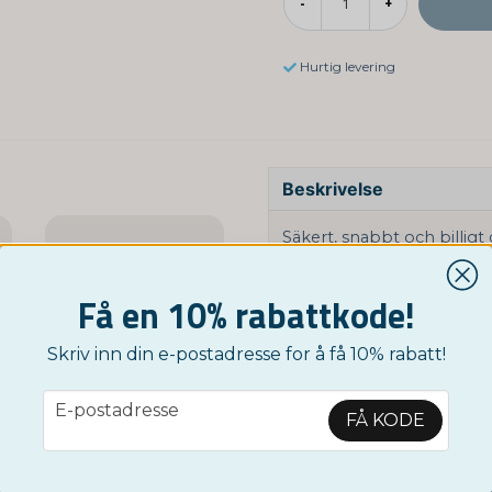
-
+
Hurtig levering
Beskrivelse
Säkert, snabbt och billigt
är du säker på att få ett på
och resultatet framkommer 
Få en 10% rabattkode!
provsvar betyder att där 
Cut-off: 300 ng/ml
Skriv inn din e-postadresse for å få 10% rabatt!
Hur länge kan COC spåras
NORDICTEST
email
E-postadresse
iatest - Hurtigtest
Multitest - 12 av de vanligste medikamentene
FÅ KODE
Upp till 3 dygn.
99 nok
Vanliga symtom