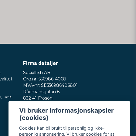
ere spørsmålet mitt
Send spørsmål
Firma detaljer
r
Socialfish AB
valitet
Org.nr: 556986-4068
MVA-nr: SE556986406801
Rådmansgatan 6
e, i små
832 41 Frösön
Sverige
Vi bruker informasjonskapsler
Telefonnummer: +46730503032
(cookies)
E-post:
hey@nordictest.no
Cookies kan bli brukt til personlig og ikke-
Åpningstider:
personlig annonsering. Vi bruker cookies for at
Man–fre kl. 10–17