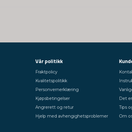
Vår politikk
Kund
Fraktpolicy
Konta
Kvalitetspolitikk
Instru
Personvernerklæring
Vanli
Kjøpsbetingelser
Det er
Angrerett og retur
Tips o
Hjelp med avhengighetsproblemer
Om o