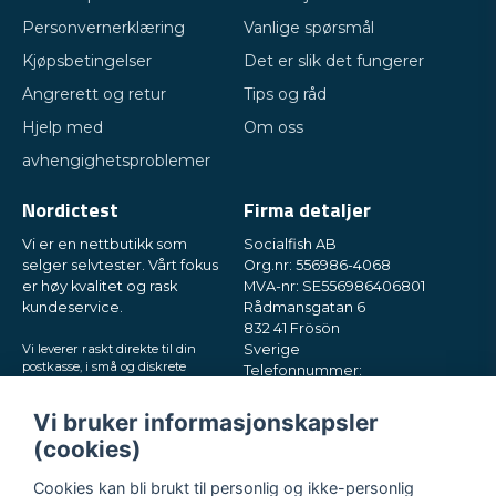
Personvernerklæring
Vanlige spørsmål
Kjøpsbetingelser
Det er slik det fungerer
Angrerett og retur
Tips og råd
Hjelp med
Om oss
avhengighetsproblemer
Nordictest
Firma detaljer
Vi er en nettbutikk som
Socialfish AB
selger selvtester. Vårt fokus
Org.nr: 556986-4068
er høy kvalitet og rask
MVA-nr: SE556986406801
kundeservice.
Rådmansgatan 6
832 41 Frösön
Vi leverer raskt direkte til din
Sverige
postkasse, i små og diskrete
Telefonnummer:
pakker. Prøv oss!
+46730503032
E-post:
hey@nordictest.no
Vi bruker informasjonskapsler
(cookies)
Åpningstider:
Man–fre kl. 10–17
Cookies kan bli brukt til personlig og ikke-personlig