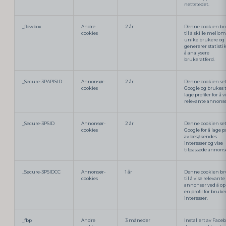
nettstedet.
_flowbox
Andre
2 år
Denne cookien br
cookies
til å skille mellom
unike brukere og
genererer statistik
å analysere
brukeratferd.
_Secure-3PAPISID
Annonsør-
2 år
Denne cookien set
cookies
Google og brukes t
lage profiler for å v
relevante annonse
_Secure-3PSID
Annonsør-
2 år
Denne cookien set
cookies
Google for å lage pr
av besøkendes
interesser og vise
tilpassede annons
_Secure-3PSIDCC
Annonsør-
1 år
Denne cookien br
cookies
til å vise relevante
annonser ved å op
en profil for bruk
interesser.
_fbp
Andre
3 måneder
Installert av Face