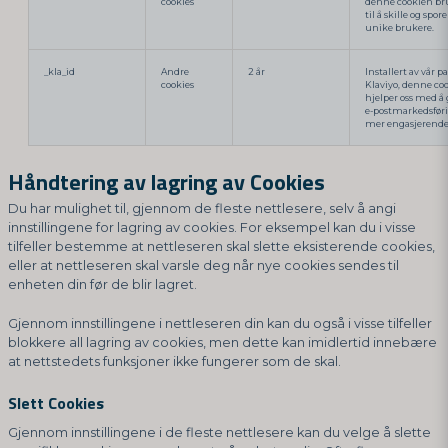
cookies
denne cookien br
til å skille og spore
unike brukere.
_kla_id
Andre
2 år
Installert av vår p
cookies
Klaviyo, denne co
hjelper oss med å 
e-postmarkedsfør
mer engasjerende
Håndtering av lagring av Cookies
Du har mulighet til, gjennom de fleste nettlesere, selv å angi
innstillingene for lagring av cookies. For eksempel kan du i visse
tilfeller bestemme at nettleseren skal slette eksisterende cookies,
eller at nettleseren skal varsle deg når nye cookies sendes til
enheten din før de blir lagret.
Gjennom innstillingene i nettleseren din kan du også i visse tilfeller
blokkere all lagring av cookies, men dette kan imidlertid innebære
at nettstedets funksjoner ikke fungerer som de skal.
Slett Cookies
Gjennom innstillingene i de fleste nettlesere kan du velge å slette