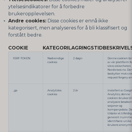
ytelsesindikatorer for å forbedre
brukeropplevelsen.
Andre cookies:
Disse cookies er ennå ikke
kategorisert, men analyseres for å bli klassifisert og
forstått bedre.
COOKIE
KATEGORI
LAGRINGSTID
BESKRIVEL
XSRF-TOKEN
Nødvendige
2 døgn
Denne cookien br
cookies
av vår plattform fo
sikre sikkerheten
Nordictest.no. De
beskytter mot cros
request forgery-a
_ga
Analytiske
2 år
Installert av Googl
cookies
Analytics, denne
cookien brukes til
analysere besøken
sesjoner og
kampanjedata. D
tildeler et tilfeldig
generert nummer 
identifisere unike
brukere anonymt