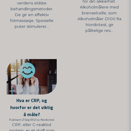
for din sikkerhet.
verdens eldste
Alkoholmålere med
behandlingsmetoder.
brenselcelle, som
De gir en effektiv
Alkoholmåler D100 fra
fotmassasje. Spesielle
Nordictest, gir
puter stimulerer...
pålitelige res...
Hva er CRP, og
hvorfor er det viktig
å måle?
Publisert 21 Sep 09:21 av Nordictest
CRP, eller C-reaktivt
protein, er et stoff som