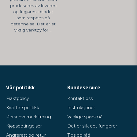
produseres av leveren
og frigjøres i blodet
som respons på
betennelse. Det er et
viktig verktøy for ...
Vår politikk
Kundeservice
Fraktpolicy
Kontakt oss
Kvalitetspolitikk
Instruksjoner
Personvernerklæring
Vanlige spørsmål
Kjøpsbetingelser
Det er slik det fungerer
Angrerett og retur
Tips og råd