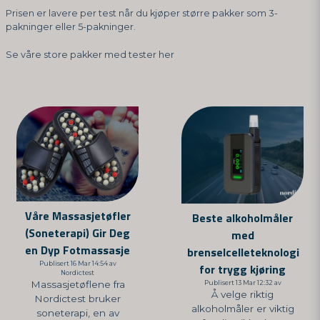
Prisen er lavere per test når du kjøper større pakker som 3-
pakninger eller 5-pakninger.
Se våre store pakker med tester her
Våre Massasjetøfler
Beste alkoholmåler
(Soneterapi) Gir Deg
med
en Dyp Fotmassasje
brenselcelleteknologi
Publisert 16 Mar 14:54 av
for trygg kjøring
Nordictest
Publisert 13 Mar 12:32 av
Massasjetøflene fra
Å velge riktig
Nordictest bruker
alkoholmåler er viktig
soneterapi, en av