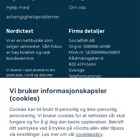
Hjelp med
Om oss
avhengighetsproblemer
Nordictest
Firma detaljer
Vi er en nettbutikk som
Socialfish AB
selger selvtester. Vårt fokus
Org.nr: 556986-4068
er høy kvalitet og rask
MVA-nr: SE556986406801
kundeservice.
Rådmansgatan 6
832 41 Frösön
Vi leverer raskt direkte til din
Sverige
postkasse, i små og diskrete
Telefonnummer:
pakker. Prøv oss!
+46730503032
E-post:
hey@nordictest.no
Vi bruker informasjonskapsler
(cookies)
Åpningstider:
Man–fre kl. 10–17
Cookies kan bli brukt til personlig og ikke-personlig
annonsering. Vi bruker cookies for at nettsiden vår skal
fungere og for å gi deg den beste opplevelsen. Bekreft
ditt samtykke ved å trykke på «Godta alle» eller tilpass
via innstillinger. Les mer om vår
cookiepolicy
.