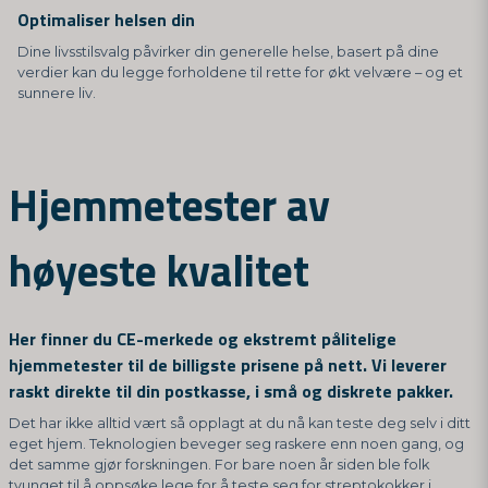
Optimaliser helsen din
Dine livsstilsvalg påvirker din generelle helse, basert på dine
verdier kan du legge forholdene til rette for økt velvære – og et
sunnere liv.
Hjemmetester av
høyeste kvalitet
Her finner du CE-merkede og ekstremt pålitelige
hjemmetester til de billigste prisene på nett. Vi leverer
raskt direkte til din postkasse, i små og diskrete pakker.
Det har ikke alltid vært så opplagt at du nå kan teste deg selv i ditt
eget hjem. Teknologien beveger seg raskere enn noen gang, og
det samme gjør forskningen. For bare noen år siden ble folk
tvunget til å oppsøke lege for å teste seg for streptokokker i