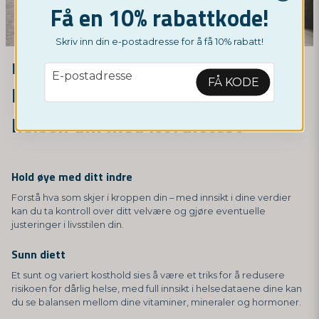
Få en 10% rabattkode!
Skriv inn din e-postadresse for å få 10% rabatt!
Hvorfor skal jeg teste meg selv?
email
E-postadresse
FÅ KODE
Forstå kroppen din og forbedre
helsen din med Nordictest
Hold øye med ditt indre
Forstå hva som skjer i kroppen din – med innsikt i dine verdier
kan du ta kontroll over ditt velvære og gjøre eventuelle
justeringer i livsstilen din.
Sunn diett
Et sunt og variert kosthold sies å være et triks for å redusere
risikoen for dårlig helse, med full innsikt i helsedataene dine kan
du se balansen mellom dine vitaminer, mineraler og hormoner.