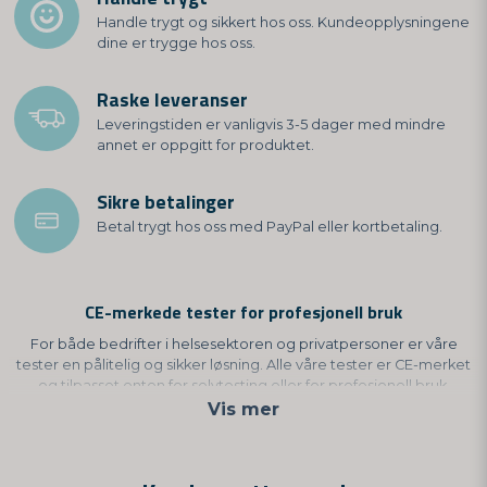
Handle trygt og sikkert hos oss. Kundeopplysningene
dine er trygge hos oss.
Raske leveranser
Leveringstiden er vanligvis 3-5 dager med mindre
annet er oppgitt for produktet.
Sikre betalinger
Betal trygt hos oss med PayPal eller kortbetaling.
CE-merkede tester for profesjonell bruk
For både bedrifter i helsesektoren og privatpersoner er våre
tester en pålitelig og sikker løsning. Alle våre tester er CE-merket
og tilpasset enten for selvtesting eller for profesjonell bruk.
Vis mer
Når en test er CE-godkjent for selvtesting, betyr det at den er
designet for å utføres av privatpersoner i hjemmemiljø, uten krav til
spesifikk opplæring eller erfaring. På den annen side, hvis en test