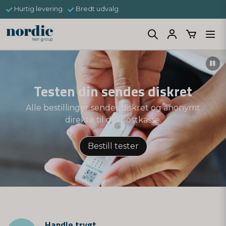
Hurtig levering
Bredt udvalg
Testen din sendes diskret
Alle bestillinger sendes diskret og anonymt
direkte til din postkasse.
Bestill tester
Handle trygt