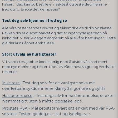
halsen. I dag kan du bestille en rask test og teste deg hjemme i
fred og ro. Er ikke det kjempebra?
Test deg selv hjemme i fred og ro
Alle våre tester sendes diskret og sikkert direkte til din postkasse.
Pakken din er diskret pakket og det er ingen tydelige tegn på
innholdet. Vi har 14 dagers angrerett på alle våre bestillinger. Dette
gjelder kun uåpnet emballasje.
Stort utvalg av hurtigtester
Vi i Nordictest jobber kontinuerlig med å utvide vårt sortiment
med nye merker og tester. Noen av våre mest solgte og verdsatte
tester er:
Multitest
- Test deg selv for de vanligste seksuelt
overførbare sykdommene klamydia, gonoré og syfilis
Halsbetennelse
- Test deg selv for halsbetennelse, direkte i
hjemmet ditt uten å måtte oppsøke lege.
Prostata PSA
- Mål prostatanivået ditt enkelt med vår PSA-
selvtest. Testen gir deg et raskt og tydelig svar.