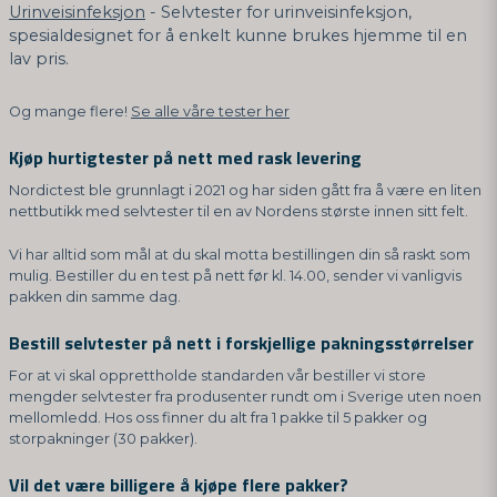
Urinveisinfeksjon
- Selvtester for urinveisinfeksjon,
spesialdesignet for å enkelt kunne brukes hjemme til en
lav pris.
Og mange flere!
Se alle våre tester her
Kjøp hurtigtester på nett med rask levering
Nordictest ble grunnlagt i 2021 og har siden gått fra å være en liten
nettbutikk med selvtester til en av Nordens største innen sitt felt.
Vi har alltid som mål at du skal motta bestillingen din så raskt som
mulig. Bestiller du en test på nett før kl. 14.00, sender vi vanligvis
pakken din samme dag.
Bestill selvtester på nett i forskjellige pakningsstørrelser
For at vi skal opprettholde standarden vår bestiller vi store
mengder selvtester fra produsenter rundt om i Sverige uten noen
mellomledd. Hos oss finner du alt fra 1 pakke til 5 pakker og
storpakninger (30 pakker).
Vil det være billigere å kjøpe flere pakker?