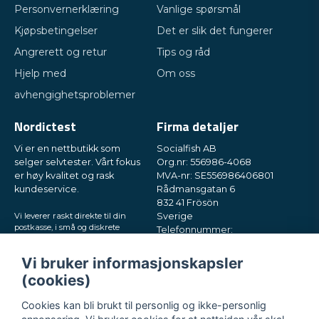
Personvernerklæring
Vanlige spørsmål
Kjøpsbetingelser
Det er slik det fungerer
Angrerett og retur
Tips og råd
Hjelp med
Om oss
avhengighetsproblemer
Nordictest
Firma detaljer
Vi er en nettbutikk som
Socialfish AB
selger selvtester. Vårt fokus
Org.nr: 556986-4068
er høy kvalitet og rask
MVA-nr: SE556986406801
kundeservice.
Rådmansgatan 6
832 41 Frösön
Vi leverer raskt direkte til din
Sverige
postkasse, i små og diskrete
Telefonnummer:
pakker. Prøv oss!
+46730503032
E-post:
hey@nordictest.no
Vi bruker informasjonskapsler
(cookies)
Åpningstider:
Man–fre kl. 10–17
Cookies kan bli brukt til personlig og ikke-personlig