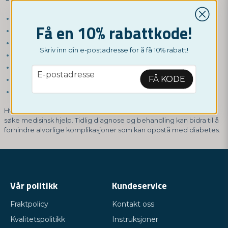
Økt tørste og økt vannlating
Få en 10% rabattkode!
Utmattelse
Vekttap
Skriv inn din e-postadresse for å få 10% rabatt!
Tåkesyn
Tørr hud og kløe
email
E-postadresse
FÅ KODE
Hyppige infeksjoner
Langsom tilheling av sår
Hvis du mistenker at du har diabetes, er det viktig å ta en test og
søke medisinsk hjelp. Tidlig diagnose og behandling kan bidra til å
forhindre alvorlige komplikasjoner som kan oppstå med diabetes.
Vår politikk
Kundeservice
Fraktpolicy
Kontakt oss
Kvalitetspolitikk
Instruksjoner