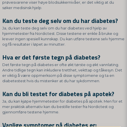
prøvesvarene viser høye blodsukkernivåer, er det viktig at du
søker medisinsk hjelp.
Kan du teste deg selv om du har diabetes?
Ja, du kan teste deg selv om du har diabetes ved hjelp av
hjemmetester fra Nordictest. Disse testene er enkle å bruke og
krever ingen spesiell kunnskap. Du kan utføre testene selv hjemme
og få resultater i løpet av minutter.
Hva er det første tegn på diabetes?
Det første tegn på diabetes er ofte økt tørste og økt vannlating.
Andre tidlige tegn kan inkludere tretthet, vekttap og tåkesyn. Det
er viktig å være oppmerksom på disse symptomene og ta en
diabetestest hvis du mistenker at du har sykdommen.
Kan du bli testet for diabetes på apotek?
Ja, du kan kjøpe hjemmetester for diabetes på apotek. Men for et
mer praktisk alternativ kan du bestille tester fra Nordictest og
gjennomføre testene hjemme.
Vanlige symptomer på diabetes er: