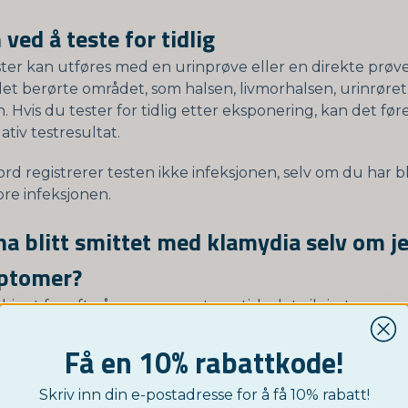
 ved å teste for tidlig
ter kan utføres med en urinprøve eller en direkte prø
det berørte området, som halsen, livmorhalsen, urinrøret
Hvis du tester for tidlig etter eksponering, kan det føre 
ativ testresultat.
d registrerer testen ikke infeksjonen, selv om du har bli
pre infeksjonen.
ha blitt smittet med klamydia selv om j
ptomer?
 kjent for ofte å være asymptomatisk, det vil si uten sy
tte er klamydia en av de minst rapporterte seksuelt ov
 noe som kan føre til problemer fordi den kan overføre
Få en 10% rabattkode!
symptomer.
Skriv inn din e-postadresse for å få 10% rabatt!