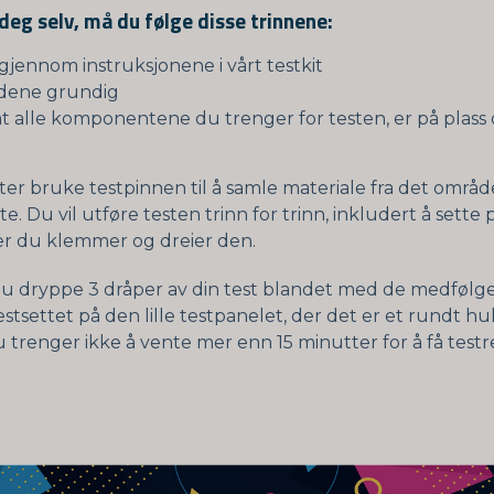
 deg selv, må du følge disse trinnene:
gjennom instruksjonene i vårt testkit
dene grundig
at alle komponentene du trenger for testen, er på plass o
tter bruke testpinnen til å samle materiale fra det områ
te. Du vil utføre testen trinn for trinn, inkludert å sette 
der du klemmer og dreier den.
il du dryppe 3 dråper av din test blandet med de medføl
stsettet på den lille testpanelet, der det er et rundt hul
 trenger ikke å vente mer enn 15 minutter for å få testr