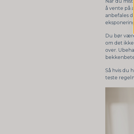
Når du miste
å vente på 
anbefales d
eksponering
Du bør være
om det ikke 
over. Ubehan
bekkenbete
Så hvis du h
teste regel