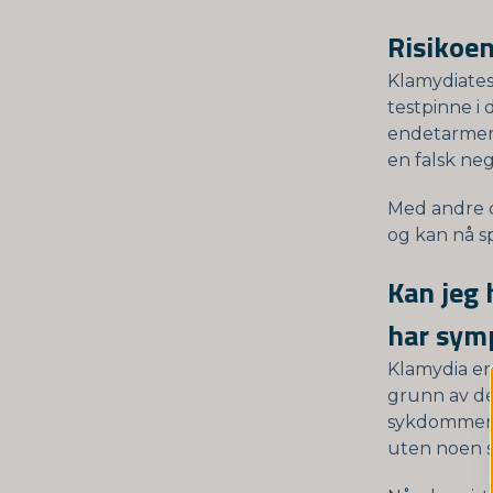
Risikoen
Klamydiates
testpinne i 
endetarmen. 
en falsk neg
Med andre or
og kan nå s
Kan jeg 
har sym
Klamydia er
grunn av de
sykdommene,
uten noen 