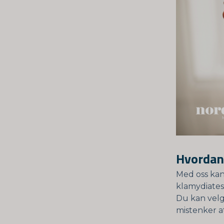
Hvordan 
Med oss kan
klamydiates
Du kan velge
mistenker at