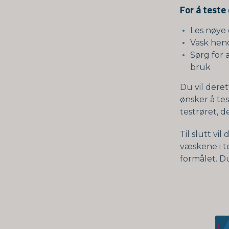
For å teste
Les nøye 
Vask hen
Sørg for 
bruk
Du vil dere
ønsker å tes
testrøret, 
Til slutt v
væskene i te
formålet. Du