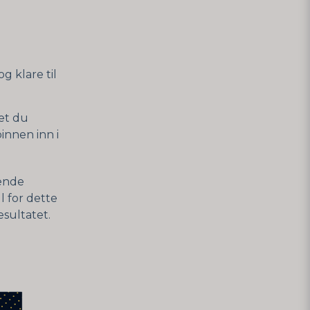
g klare til
det du
pinnen inn i
gende
l for dette
esultatet.