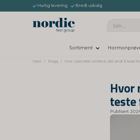
Hurtig levering
Bredt udvalg
Sortiment
Hormonprøv
Hjem
Blogg
Hvor raskt etter smitte er det verdt å teste f
Hvor r
teste
Publisert 2024