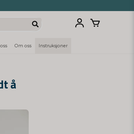
 oss
Om oss
Instruksjoner
dt å