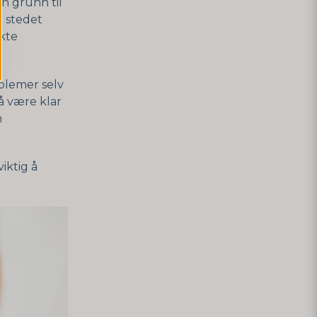
en grunn til
I stedet
kte
blemer selv
å være klar
m
viktig å