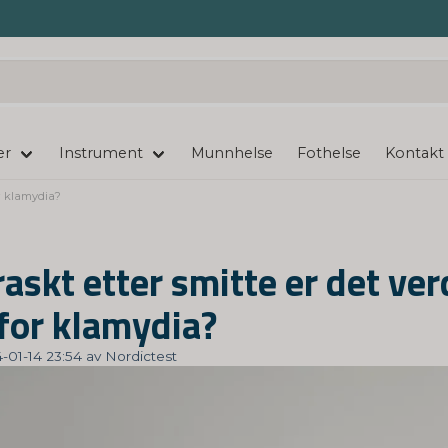
er
Instrument
Munnhelse
Fothelse
Kontakt
or klamydia?
askt etter smitte er det ver
 for klamydia?
-01-14 23:54 av Nordictest