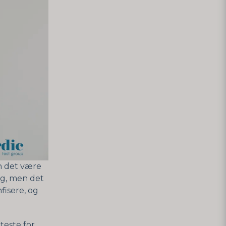
an det være
ng, men det
fisere, og
teste for