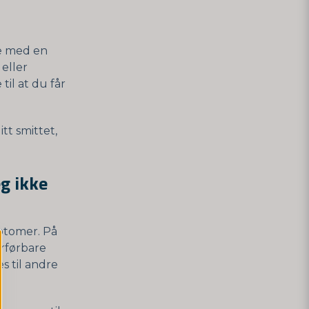
ve med en
 eller
til at du får
tt smittet,
eg ikke
mptomer. På
erførbare
s til andre