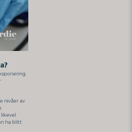
ia?
ksponering.
r
e nivåer av
e
likevel
n ha blitt