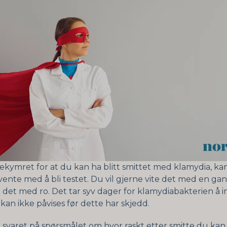
bekymret for at du kan ha blitt smittet med klamydia, k
vente med å bli testet. Du vil gjerne vite det med en ga
ta det med ro. Det tar syv dager for klamydiabakterien å in
kan ikke påvises før dette har skjedd.
 svaret på spørsmålet om hvor raskt etter smitte du kan 