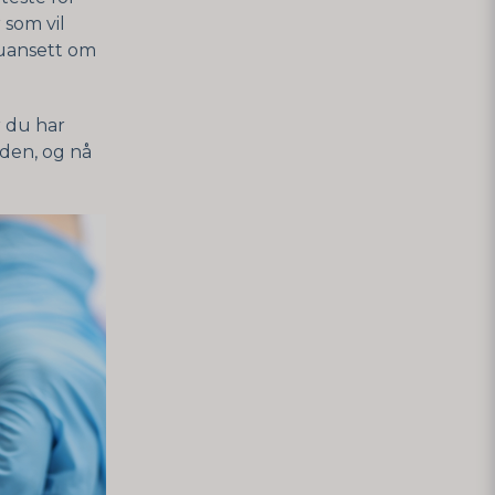
 som vil
 uansett om
r du har
iden, og nå