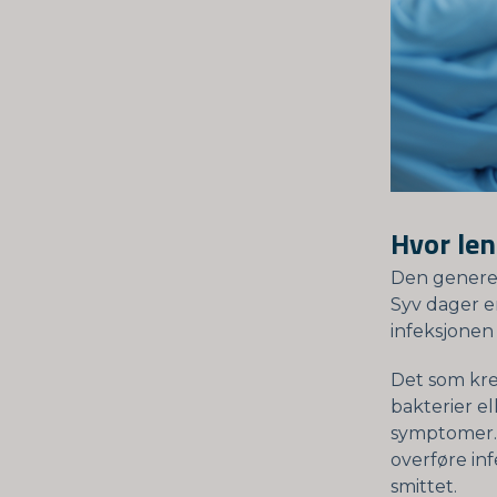
Hvor len
Den generel
Syv dager er
infeksjonen 
Det som kre
bakterier el
symptomer. 
overføre inf
smittet.