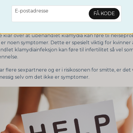
nker at du kan ha blitt eksponert for smitte, er det ing
at symptomer skal dukke opp. De kommer kanskje aldri. 
email
E-postadresse
FÅ KODE
et å ta en test hjemme omtrent 2 uker etter den misten
en. Da kan du se om du bærer infeksjonen eller ikke.
 klar over at ubehandlet klamydia kan føre til helsepro
er noen symptomer. Dette er spesielt viktig for kvinner 
dlet klamydiainfeksjon kan føre til infertilitet så vel so
nnelse.
ar flere sexpartnere og er i risikosonen for smitte, er det 
messig selv om det ikke er symptomer.