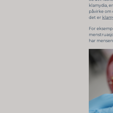
klamydia, e
påvirke om d
det er
klamy
For eksempe
menstruasjon
har mensen,