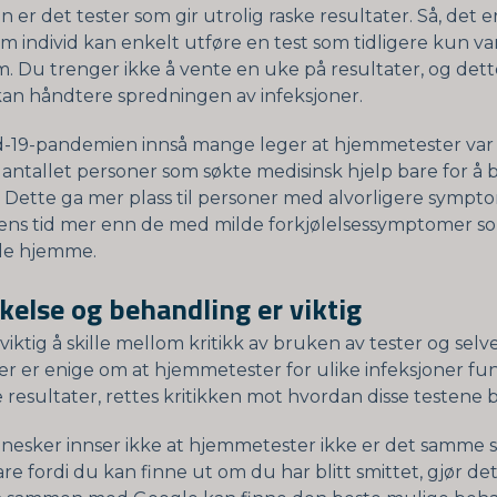
er det tester som gir utrolig raske resultater. Så, det e
m individ kan enkelt utføre en test som tidligere kun var
m. Du trenger ikke å vente en uke på resultater, og det
kan håndtere spredningen av infeksjoner.
-19-pandemien innså mange leger at hjemmetester var ti
 antallet personer som søkte medisinsk hjelp bare for å 
. Dette ga mer plass til personer med alvorligere symp
ens tid mer enn de med milde forkjølelsessymptomer 
le hjemme.
else og behandling er viktig
viktig å skille mellom kritikk av bruken av tester og selv
er er enige om at hjemmetester for ulike infeksjoner fu
ge resultater, rettes kritikken mot hvordan disse testene 
esker innser ikke at hjemmetester ikke er det samme 
re fordi du kan finne ut om du har blitt smittet, gjør det