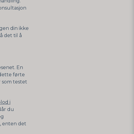
handling.
onsultasjon
egen din ikke
 det til å
esenet. En
dette førte
r som testet
lod i
Når du
og
, enten det