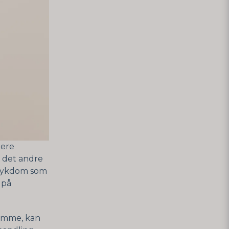
lere
r det andre
 sykdom som
 på
somme, kan