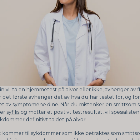
 vil ta en hjemmetest på alvor eller ikke, avhenger av f
r det første avhenger det av hva du har testet for, og fo
et av symptomene dine. Når du mistenker en smittsom
ler
syfilis
og mottar et positivt testresultat, vil spesialisten
kdommer definitivt ta det på alvor!
t kommer til sykdommer som ikke betraktes som smitt