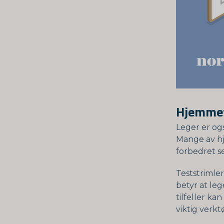
Hjemmete
Leger er og
Mange av hj
forbedret se
Teststrimle
betyr at leg
tilfeller k
viktig verkt