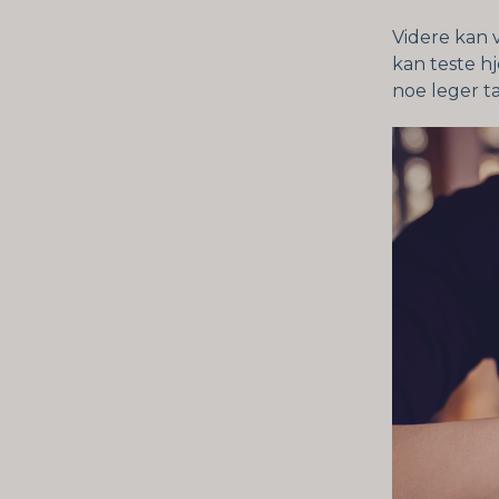
Videre kan 
kan teste hj
noe leger ta