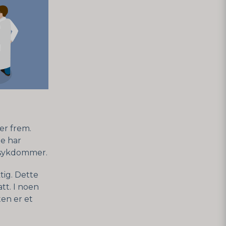
er frem.
ge har
r sykdommer.
tig. Dette
att. I noen
ten er et