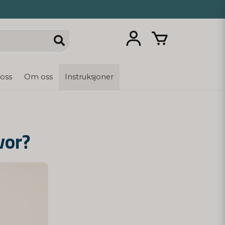
 oss
Om oss
Instruksjoner
vor?