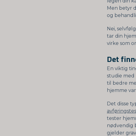
legen din k
Men betyr d
og behandli
Nei, selvføl
tar din hjem
virke som om
Det finn
En viktig ti
studie med 
til bedre me
hjemme var 
Det disse t
avføringste
tester hjemm
nødvendig b
gjelder grav