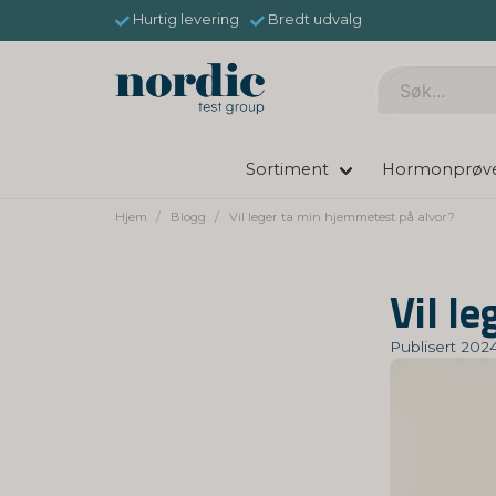
Hurtig levering
Bredt udvalg
Sortiment
Hormonprøv
Hjem
Blogg
Vil leger ta min hjemmetest på alvor?
Vil l
Publisert 202