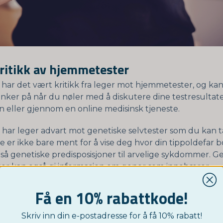
ritikk av hjemmetester
g har det vært kritikk fra leger mot hjemmetester, og ka
enker på når du nøler med å diskutere dine testresulta
in eller gjennom en online medisinsk tjeneste.
 har leger advart mot genetiske selvtester som du kan 
e er ikke bare ment for å vise deg hvor din tippoldefar 
gså genetiske predisposisjoner til arvelige sykdommer. G
er kan også gi informasjon om gener som innebærer
ringer for å unngå sykdomsutvikling.
Få en 10% rabattkode!
itisert disse testene og sagt at de er poengløse og kansk
t nøyaktig svar. Selv om testen praktisk talt viser en viss
Skriv inn din e-postadresse for å få 10% rabatt!