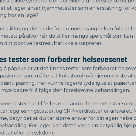
anskje ikke synes du trenger videre undersøkelse og be
et at leger anser hjemmetester som en erstatning for k
ng hos en lege?
gelig ikke, og det er derfor du noen ganger kan føle at l
metest på alvor når de stiller mange spørsmål som kan få
 ditt positive testresultat ikke aksepteres.
es tester som forbedrer helsevesenet
ng å påpeke er at det finnes tester som forbedrer helsev
pasienter som målte sitt kolesterolnivå hjemme viste at 
disintilpasning. Her kunne legene tydelig se at pasiente
mye bedre til å følge den foreskrevne behandlingen.
ypene tester har til felles med andre hjemmetester som
b
ster
,
eggløsningstester
, og
CRP-verditester
er ansvaret. 
e, betyr det at du tar større ansvar for din egen helse 
ehandling. For leger kan dette være en betydelig hjelp
iditet eller en sykdom.