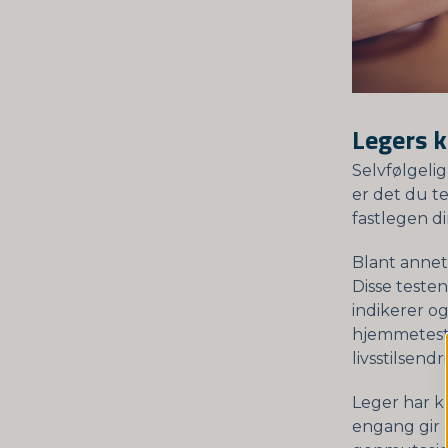
Legers k
Selvfølgeli
er det du t
fastlegen d
Blant annet
Disse testen
indikerer o
hjemmetest
livsstilsend
Leger har kr
engang gir e