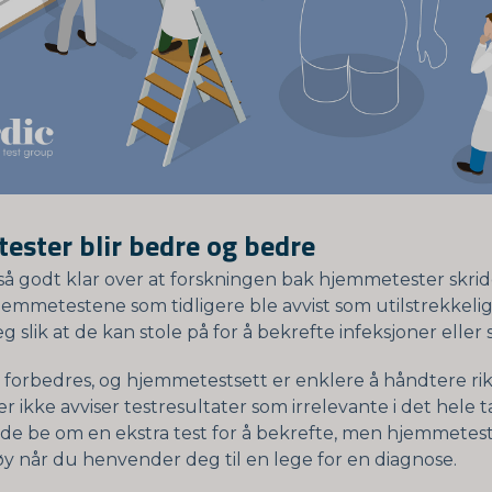
ster blir bedre og bedre
så godt klar over at forskningen bak hjemmetester skrid
emmetestene som tidligere ble avvist som utilstrekkeli
g slik at de kan stole på for å bekrefte infeksjoner elle
r forbedres, og hjemmetestsett er enklere å håndtere rik
er ikke avviser testresultater som irrelevante i det hele t
an de be om en ekstra test for å bekrefte, men hjemmetes
øy når du henvender deg til en lege for en diagnose.