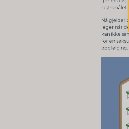
genmutasjon
spørsmålet 
Nå gjelder d
leger når de
kan ikke sa
for en seks
oppfølging.