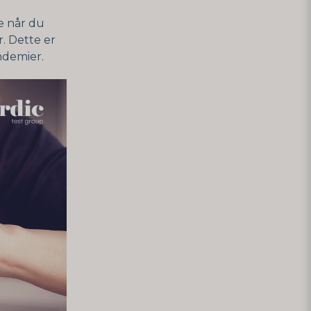
e når du
r. Dette er
ndemier.