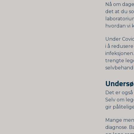
Nå om dagen 
det at du so
laboratoriu
hvordan vi 
Under Covid
i å redusere
infeksjonen
trengte leg
selvbehand
Undersøk
Det er også 
Selv om leg
gir påliteli
Mange menn
diagnose. Ba