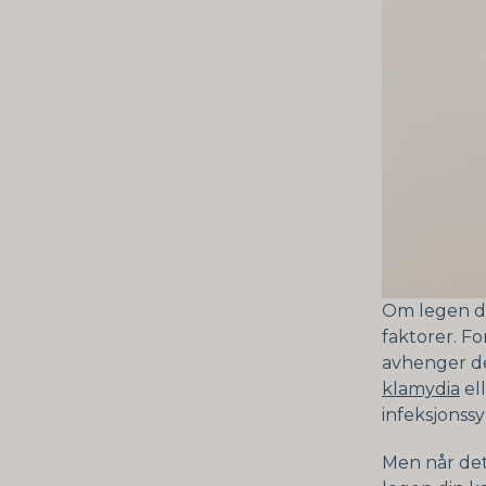
Om legen din
faktorer. Fo
avhenger d
klamydia
el
infeksjonssy
Men når de