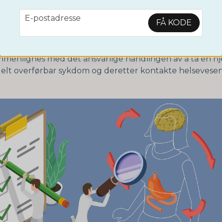
, er mye mer analyse nødvendig for å få et ordentlig sv
om dette innebærer en økt risiko for sykdom.
email
E-postadresse
FÅ KODE
ette en spesifikk type test som kan gjøre jobben vanskel
 mottar spørsmål fra folk som bekymrer seg etter en slik
mmenlignes med det ansvarlige handlingen av å ta en 
uelt overførbar sykdom og deretter kontakte helsevesen