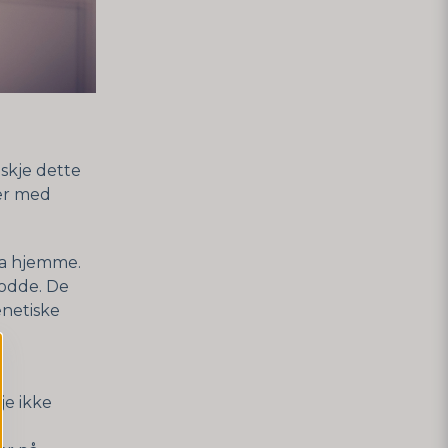
nskje dette
ter med
ta hjemme.
bodde. De
enetiske
je ikke