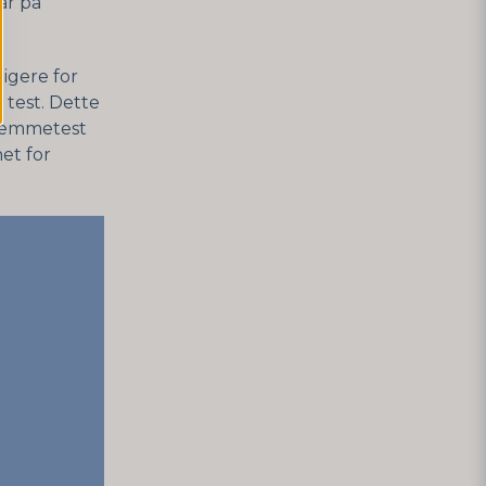
ar på
igere for
 test. Dette
hjemmetest
et for