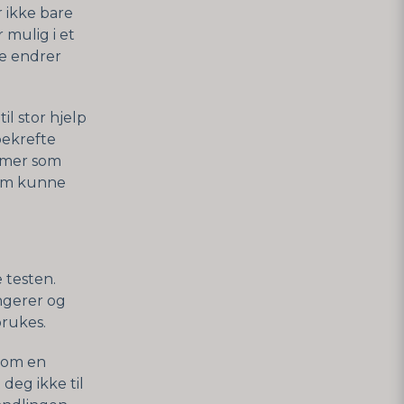
r ikke bare
 mulig i et
te endrer
l stor hjelp
bekrefte
tomer som
som kunne
e testen.
ngerer og
brukes.
som en
 deg ikke til