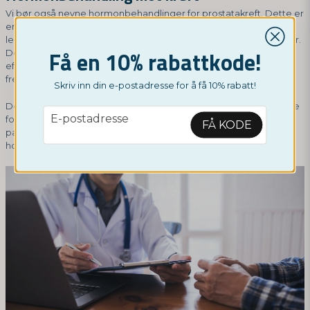
Vi bør også nevne hormonbehandlinger for prostatakreft. Dette er
en langvarig form for behandling, men det finnes nå nye
legemidler som er effektive og som i tillegg har færre bivirkninger.
Få en 10% rabattkode!
Denne typen hormonbehandling blokkerer produksjonen eller
effektene av androgener, altså
mannlige hormoner
som kunne
fremme veksten av kreftceller.
Skriv inn din e-postadresse for å få 10% rabatt!
De moderne formene for hormonbehandling er spesielt effektive
email
E-postadresse
for avansert prostatakreft og kan forbedre overlevelsen hos
FÅ KODE
pasienter som ikke lenger responderer på de tradisjonelle
hormonbehandlingene.