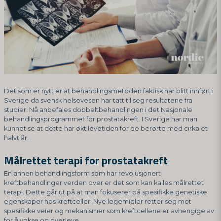
Det som er nytt er at behandlingsmetoden faktisk har blitt innført i
Sverige da svensk helsevesen har tatt til seg resultatene fra
studier. Nå anbefales dobbeltbehandlingen i det Nasjonale
behandlingsprogrammet for prostatakreft. I Sverige har man
kunnet se at dette har økt levetiden for de berørte med cirka et
halvt år.
Målrettet terapi for prostatakreft
En annen behandlingsform som har revolusjonert
kreftbehandlinger verden over er det som kan kalles målrettet
terapi. Dette går ut på at man fokuserer på spesifikke genetiske
egenskaper hos kreftceller. Nye legemidler retter seg mot
spesifikke veier og mekanismer som kreftcellene er avhengige av
for å vokse og overleve.