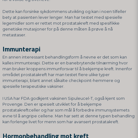
Dette kan forsinke sykdommens utvikling og kan i noen tilfeller
bety at pasienten lever lenger. Man har testet med spesielle
legemidler som er rettet mot prostatakreft med spesifikke
genetiske mutasjoner for på denne måten å prøve å nå
metastaser.
Immunterapi
En annen interessant behandlingsform å nevne er det som kan
kalles immunterapi. Dette er en banebrytende tilnærming hvor
man bruker kroppens immunforsvar til å bekjempe kreft. Innenfor
området prostatakreft har man testet flere ulike typer
immunterapi, blant annet såkalte checkpoint-hemmere og
spesielle terapeutiske vaksiner.
I USA har FDA godkjent vaksinen Sipuleucel-T, også kjent som
Provenge. Den er spesielt utviklet for å bekjempe
prostatakreftceller og har som mål å forbedre immunsystemets
evne til å angripe cellene. Man har sett at denne typen behandling
kan forlenge livet for menn som har avansert prostatakreft.
Hormonbehandling mot kreft