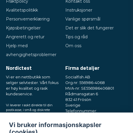
Fraktpolicy
Kontakt oss
Kvalitetspolitikk
Instruksjoner
Personvernerklæring
Vanlige spørsmål
Kjøpsbetingelser
Det er slik det fungerer
Angrerett og retur
Tips og råd
Hjelp med
Om oss
avhengighetsproblemer
Nordictest
Firma detaljer
Vi er en nettbutikk som
Socialfish AB
selger selvtester. Vårt fokus
Org.nr: 556986-4068
er høy kvalitet og rask
MVA-nr: SE556986406801
kundeservice.
Rådmansgatan 6
832 41 Frösön
Vi leverer raskt direkte til din
Sverige
postkasse, i små og diskrete
Telefonnummer:
pakker. Prøv oss!
+46730503032
E-post:
hey@nordictest.no
Vi bruker informasjonskapsler
(cookies)