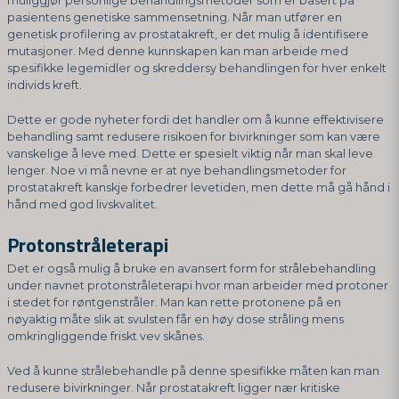
muliggjør personlige behandlingsmetoder som er basert på
pasientens genetiske sammensetning. Når man utfører en
genetisk profilering av prostatakreft, er det mulig å identifisere
mutasjoner. Med denne kunnskapen kan man arbeide med
spesifikke legemidler og skreddersy behandlingen for hver enkelt
individs kreft.
Dette er gode nyheter fordi det handler om å kunne effektivisere
behandling samt redusere risikoen for bivirkninger som kan være
vanskelige å leve med. Dette er spesielt viktig når man skal leve
lenger. Noe vi må nevne er at nye behandlingsmetoder for
prostatakreft kanskje forbedrer levetiden, men dette må gå hånd i
hånd med god livskvalitet.
Protonstråleterapi
Det er også mulig å bruke en avansert form for strålebehandling
under navnet protonstråleterapi hvor man arbeider med protoner
i stedet for røntgenstråler. Man kan rette protonene på en
nøyaktig måte slik at svulsten får en høy dose stråling mens
omkringliggende friskt vev skånes.
Ved å kunne strålebehandle på denne spesifikke måten kan man
redusere bivirkninger. Når prostatakreft ligger nær kritiske