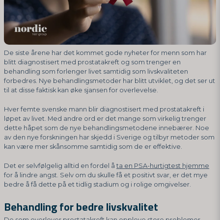
De siste årene har det kommet gode nyheter for menn som har
blitt diagnostisert med prostatakreft og som trenger en
behandling som forlenger livet samtidig som livskvaliteten
forbedres. Nye behandlingsmetoder har blitt utviklet, og det ser ut
til at disse faktisk kan øke sjansen for overlevelse.
Hver femte svenske mann blir diagnostisert med prostatakreft i
løpet av livet. Med andre ord er det mange som virkelig trenger
dette håpet som de nye behandlingsmetodene innebærer. Noe
av den nye forskningen har skjedd i Sverige og tilbyr metoder som
kan være mer skånsomme samtidig som de er effektive.
Det er selvfølgelig alltid en fordel å
ta en PSA-hurtigtest hjemme
for å lindre angst. Selv om du skulle få et positivt svar, er det mye
bedre å få dette på et tidlig stadium og i rolige omgivelser.
Behandling for bedre livskvalitet
De som overlever prostatakreft kan oppleve store problemer