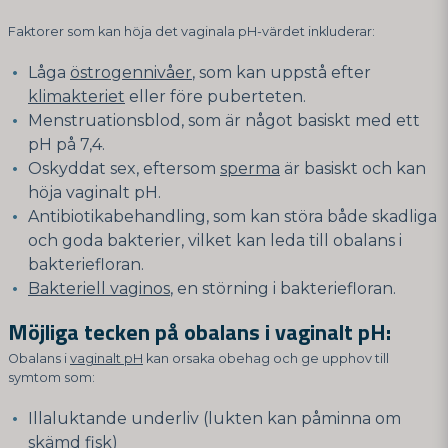
Faktorer som kan höja det vaginala pH-värdet inkluderar:
Låga
östrogennivåer
, som kan uppstå efter
klimakteriet
eller före puberteten.
Menstruationsblod, som är något basiskt med ett
pH på 7,4.
Oskyddat sex, eftersom
sperma
är basiskt och kan
höja vaginalt pH.
Antibiotikabehandling, som kan störa både skadliga
och goda bakterier, vilket kan leda till obalans i
bakteriefloran.
Bakteriell vaginos
, en störning i bakteriefloran.
Möjliga tecken på obalans i vaginalt pH:
Obalans i
vaginalt pH
kan orsaka obehag och ge upphov till
symtom som:
Illaluktande underliv (lukten kan påminna om
skämd fisk)