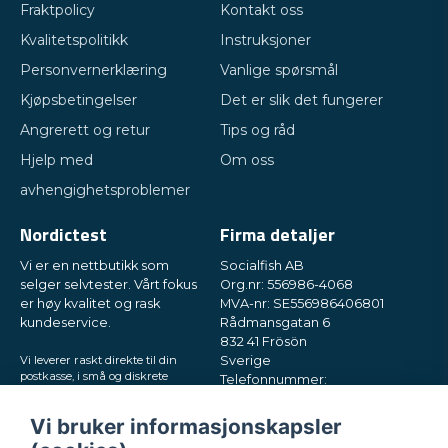
Fraktpolicy
Kontakt oss
Kvalitetspolitikk
Instruksjoner
Personvernerklæring
Vanlige spørsmål
Kjøpsbetingelser
Det er slik det fungerer
Angrerett og retur
Tips og råd
Hjelp med
Om oss
avhengighetsproblemer
Nordictest
Firma detaljer
Vi er en nettbutikk som
Socialfish AB
selger selvtester. Vårt fokus
Org.nr: 556986-4068
er høy kvalitet og rask
MVA-nr: SE556986406801
kundeservice.
Rådmansgatan 6
832 41 Frösön
Vi leverer raskt direkte til din
Sverige
postkasse, i små og diskrete
Telefonnummer:
pakker. Prøv oss!
+46730503032
E-post:
hey@nordictest.no
Vi bruker informasjonskapsler