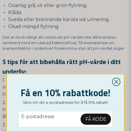
Ovanlig grå, vit eller grön flytning.
Klåda.
Sveda eller brännande känsla vid urinering.
Ökad mängd flytning.
Det är dock viktigt att notera att pH-värdet inte alltid ändras i
samband med en rubbad bakterieflora. Till exempel kan en
svampinfektion i underlivet förekomma utan att pH-värdet stiger.
5 tips för att bibehålla rätt pH-värde i ditt
underliv:
Använd alltid skydd vid samlag, särskilt om du har
många sexpartners. Kontrollera också att glidmedlet
Få en 10% rabattkode!
har ett lågt pH-värde.
Byt bindor eller tamponger regelbundet under
Skriv inn din e-postadresse for å få 10% rabatt!
menstruationen. Tamponger bör bytas minst var
email
E-postadresse
åttonde timme, helst oftare.
FÅ KODE
Bär luftiga kläder och underkläder, eftersom