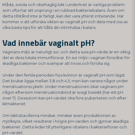
Klåda, sveda och obehaglig lukt i underlivet är vanliga problem
som ofta har sitt ursprung i en rubbad bakteriebalans. Även om
detta tillstånd inte är farligt, kan det vara ytterst irriterande. Här
kommer vi att utforska vikten av vaginalt pH och dela med oss av
våra bästa tips för att hålla din intimhälsa i balans.
Vad innebär vaginalt pH?
Vaginans miljö är naturligt sur, och detta sura pH-värde är en viktig
del av dess lokala immunförsvar. En sur miljö i vaginan försvårar för
skadliga bakterier och svampar att trivas och föröka sig.
Under den fertila perioden hos kvinnor är vaginalt pH som lägst.
Det brukar ligga mellan 3,8 och 4,5, men kan variera något under
menstruationscykeln. Under menstruationen ökar vaginans pH
något eftersom menstruationsblod är svagt basiskt (har ett pH
över 7). Dessutom kan pH-värdet öka före puberteten och efter
klimakteriet.
Om laktobacillerna minskar, minskar även produktionen av
mjölksyra, vilket resulterar i högre pH-värden och gynnar skadliga
bakterier. Detta leder till ytterligare obalans i bakteriefloran och
pH-värdet.