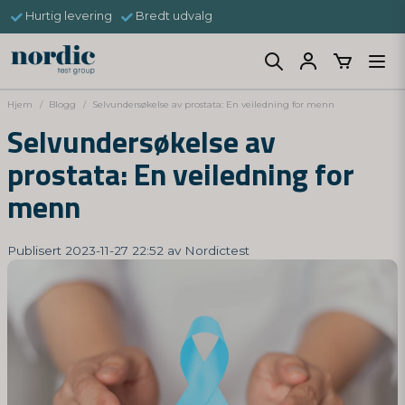
Hurtig levering
Bredt udvalg
Hjem
Blogg
Selvundersøkelse av prostata: En veiledning for menn
Selvundersøkelse av
prostata: En veiledning for
menn
Publisert 2023-11-27 22:52 av Nordictest