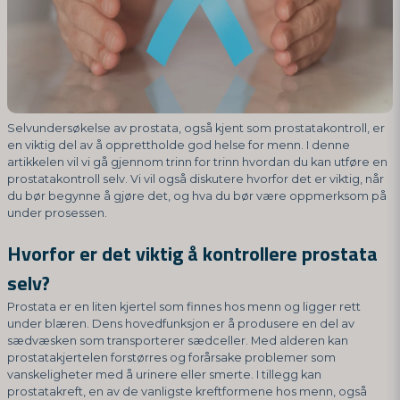
Selvundersøkelse av prostata, også kjent som prostatakontroll, er
en viktig del av å opprettholde god helse for menn. I denne
artikkelen vil vi gå gjennom trinn for trinn hvordan du kan utføre en
prostatakontroll selv. Vi vil også diskutere hvorfor det er viktig, når
du bør begynne å gjøre det, og hva du bør være oppmerksom på
under prosessen.
Hvorfor er det viktig å kontrollere prostata
selv?
Prostata er en liten kjertel som finnes hos menn og ligger rett
under blæren. Dens hovedfunksjon er å produsere en del av
sædvæsken som transporterer sædceller. Med alderen kan
prostatakjertelen forstørres og forårsake problemer som
vanskeligheter med å urinere eller smerte. I tillegg kan
prostatakreft, en av de vanligste kreftformene hos menn, også