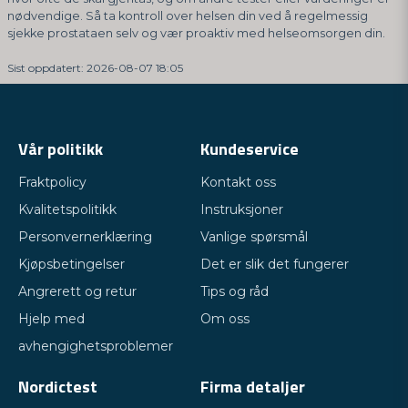
nødvendige. Så ta kontroll over helsen din ved å regelmessig
sjekke prostataen selv og vær proaktiv med helseomsorgen din.
Sist oppdatert: 2026-08-07 18:05
Vår politikk
Kundeservice
Fraktpolicy
Kontakt oss
Kvalitetspolitikk
Instruksjoner
Personvernerklæring
Vanlige spørsmål
Kjøpsbetingelser
Det er slik det fungerer
Angrerett og retur
Tips og råd
Hjelp med
Om oss
avhengighetsproblemer
Nordictest
Firma detaljer