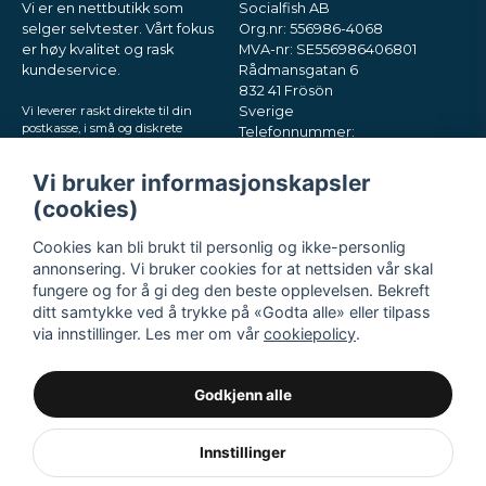
Vi er en nettbutikk som
Socialfish AB
selger selvtester. Vårt fokus
Org.nr: 556986-4068
er høy kvalitet og rask
MVA-nr: SE556986406801
kundeservice.
Rådmansgatan 6
832 41 Frösön
Vi leverer raskt direkte til din
Sverige
postkasse, i små og diskrete
Telefonnummer:
pakker. Prøv oss!
+46730503032
E-post:
hey@nordictest.no
Vi bruker informasjonskapsler
(cookies)
Åpningstider:
Man–fre kl. 10–17
Cookies kan bli brukt til personlig og ikke-personlig
annonsering. Vi bruker cookies for at nettsiden vår skal
fungere og for å gi deg den beste opplevelsen. Bekreft
ditt samtykke ved å trykke på «Godta alle» eller tilpass
via innstillinger. Les mer om vår
cookiepolicy
.
Godkjenn alle
Innstillinger