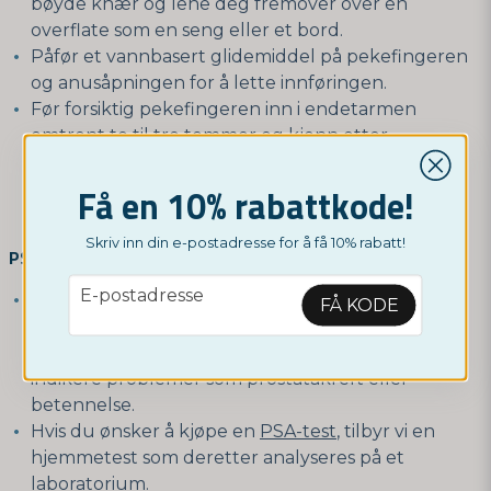
bøyde knær og lene deg fremover over en
overflate som en seng eller et bord.
Påfør et vannbasert glidemiddel på pekefingeren
og anusåpningen for å lette innføringen.
Før forsiktig pekefingeren inn i endetarmen
omtrent to til tre tommer og kjenn etter
eventuelle uregelmessigheter eller harde
områder på prostatakjertelen. Prostata bør føles
Få en 10% rabattkode!
som en myk og elastisk kule.
Skriv inn din e-postadresse for å få 10% rabatt!
PSA-test (prostataspesifikt antigen):
email
E-postadresse
Dette er en blodprøve som måler nivået av PSA i
FÅ KODE
blodet ditt. PSA er et protein som
prostatakjertelen produserer, og høye nivåer kan
indikere problemer som prostatakreft eller
betennelse.
Hvis du ønsker å kjøpe en
PSA-test
, tilbyr vi en
hjemmetest som deretter analyseres på et
laboratorium.