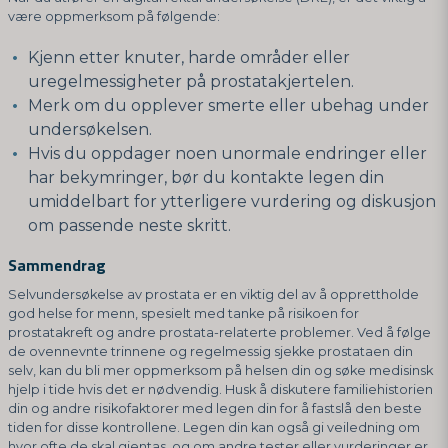
være oppmerksom på følgende:
Kjenn etter knuter, harde områder eller
uregelmessigheter på prostatakjertelen.
Merk om du opplever smerte eller ubehag under
undersøkelsen.
Hvis du oppdager noen unormale endringer eller
har bekymringer, bør du kontakte legen din
umiddelbart for ytterligere vurdering og diskusjon
om passende neste skritt.
Sammendrag
Selvundersøkelse av prostata er en viktig del av å opprettholde
god helse for menn, spesielt med tanke på risikoen for
prostatakreft og andre prostata-relaterte problemer. Ved å følge
de ovennevnte trinnene og regelmessig sjekke prostataen din
selv, kan du bli mer oppmerksom på helsen din og søke medisinsk
hjelp i tide hvis det er nødvendig. Husk å diskutere familiehistorien
din og andre risikofaktorer med legen din for å fastslå den beste
tiden for disse kontrollene. Legen din kan også gi veiledning om
hvor ofte de skal gjentas, og om andre tester eller vurderinger er