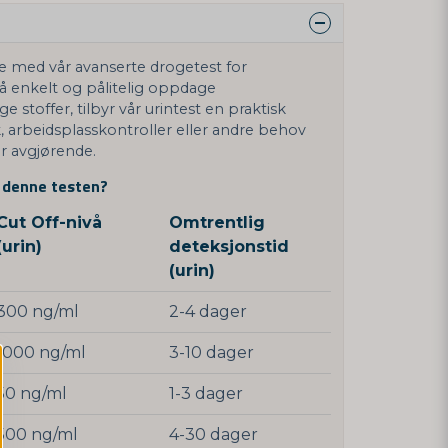
se med vår avanserte drogetest for
å enkelt og pålitelig oppdage
e stoffer, tilbyr vår urintest en praktisk
, arbeidsplasskontroller eller andre behov
er avgjørende.
d denne testen?
Cut Off-nivå
Omtrentlig
(urin)
deteksjonstid
(urin)
300 ng/ml
2-4 dager
1000 ng/ml
3-10 dager
50 ng/ml
1-3 dager
500 ng/ml
4-30 dager