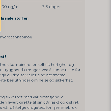
300 ng/ml
3-5 dager
ølgende stoffer:
ahydrocannabinol)
est?
bruk kombinerer enkelhet, hurtighet og
den trygghet du trenger. Ved å kunne teste for
r gir du deg selv eller dine nærmeste
merte beslutninger om helse og sikkerhet.
 og sikkerhet med vår profesjonelle
den levert direkte til din dør raskt og diskret.
ed vår pålitelige drogetest for hjemmebruk.