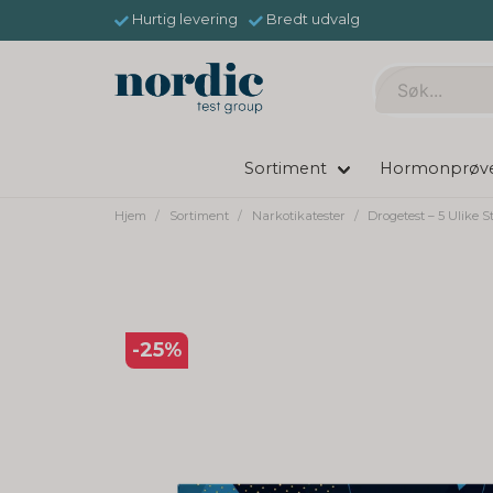
Hurtig levering
Bredt udvalg
Sortiment
Hormonprøv
Hjem
Sortiment
Narkotikatester
Drogetest – 5 Ulike S
-
25
%