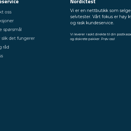
eservice
Nordictest
Vi er en nettbutikk som selge
kt oss
selvtester. Vårt fokus er høy k
ksjoner
og rask kundeservice.
ge spørsmål
Vi leverer raskt direkte til din postkass
 slik det fungerer
og diskrete pakker. Prøv oss!
g råd
ss