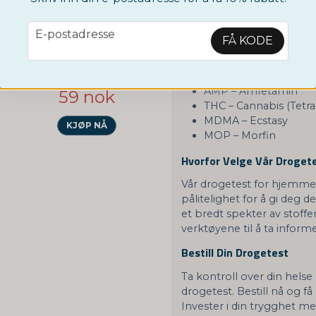
MOP
email
E-postadresse
FÅ KODE
Denne testen tester for f
NORDICTEST
A, Opiater, Amfetamin - 4 substanser
MDMA - Ecstasy - Självtest 5-pack
COC – Kokain
AMP – Amfetamin
59 nok
THC – Cannabis (Tetr
MDMA – Ecstasy
KJØP NÅ
MOP – Morfin
Hvorfor Velge Vår Droget
Vår drogetest for hjemme
pålitelighet for å gi deg 
et bredt spekter av stoffe
verktøyene til å ta infor
Bestill Din Drogetest
Ta kontroll over din helse
drogetest. Bestill nå og få 
Invester i din trygghet m