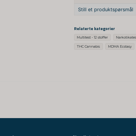
Still et produktspørsmål
question
Spør oss om denne pro
Relaterte kategorier
Multitest - 12 stoffer
Narkotikates
THC Cannabis
MDMA Ecstasy
name
Navn
Ja, dere kan publis