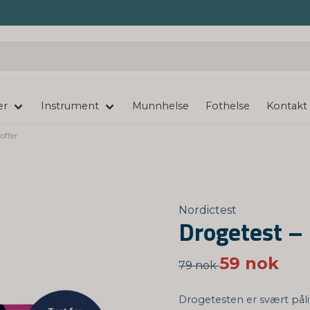
er
Instrument
Munnhelse
Fothelse
Kontakt
toffer
Nordictest
Drogetest – 
59 nok
79 nok
Drogetesten er svært påli