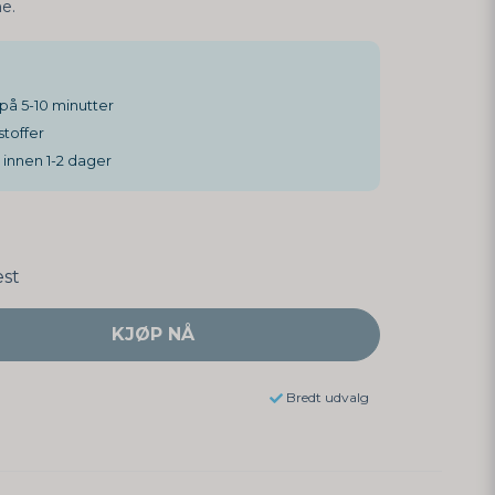
e.
på 5-10 minutter
stoffer
 innen 1-2 dager
est
KJØP NÅ
Bredt udvalg