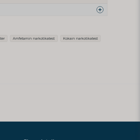
duktet...
ter
Amfetamin narkotikatest
Kokain narkotikatest
email
E-postadresse
ere spørsmålet mitt