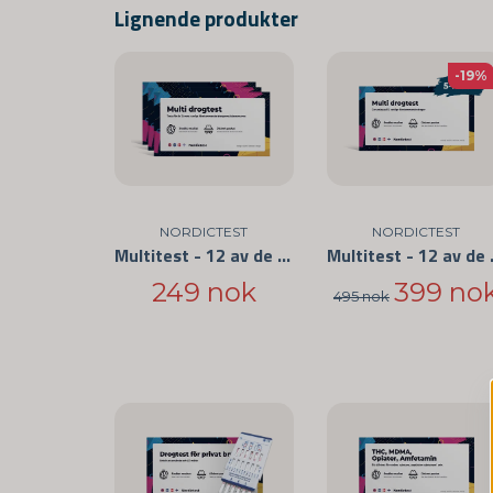
Lignende produkter
-19%
NORDICTEST
NORDICTEST
Multitest - 12 av de vanligste medikamentene 3-pakning
Multitest - 12 
249 nok
399 no
495 nok