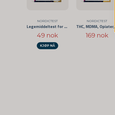
NORDICTEST
NORDICTEST
Legemiddeltest for privat bruk - Enkel å bruke og CE-merket
THC, MDM
49 nok
169 nok
KJØP NÅ