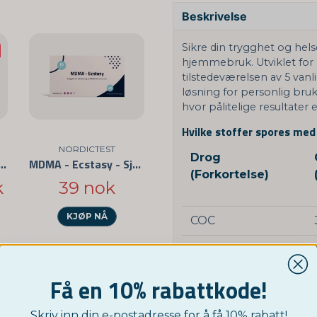
Beskrivelse
Sikre din trygghet og hel
hjemmebruk. Utviklet for 
tilstedeværelsen av 5 vanlig
løsning for personlig bruk
hvor pålitelige resultater 
Hvilke stoffer spores me
NORDICTEST
Drog
av de vanligste medikamentene 5-pakning
MDMA - Ecstasy - Självtest 3-pack
(Forkortelse)
k
39 nok
KJØP NÅ
COC
AMP
THC
Få en 10% rabattkode!
MDMA
Skriv inn din e-postadresse for å få 10% rabatt!