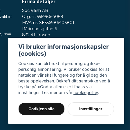
Firma detaljer
Send spørsmål
r
Socialfish AB
valitet
Org.nr: 556986-4068
MVA-nr: SE556986406801
Rådmansgatan 6
e, i små
832 41 Frösön
Sverige
Vi bruker informasjonskapsler
Telefonnummer: +46730503032
(cookies)
E-post:
hey@nordictest.no
Cookies kan bli brukt til personlig og ikke-
Åpningstider:
personlig annonsering. Vi bruker cookies for at
Man–fre kl. 10–17
nettsiden vår skal fungere og for å gi deg den
beste opplevelsen. Bekreft ditt samtykke ved å
trykke på «Godta alle» eller tilpass via
innstillinger. Les mer om vår
cookiepolicy
.
Godkjenn alle
Innstillinger