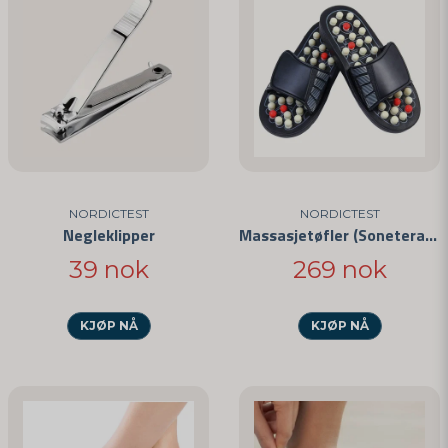
NORDICTEST
NORDICTEST
Negleklipper
Massasjetøfler (Soneterapi)
39 nok
269 nok
KJØP NÅ
KJØP NÅ