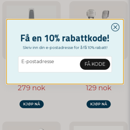
email
E-postadresse
Få en 10% rabattkode!
Ja, dere kan publisere spørsmålet mitt
Skriv inn din e-postadresse for å få 10% rabatt!
email
E-postadresse
FÅ KODE
NORDICTEST
Elektrisk Fotfil Elegance
Fotfil og fotkniv i ett
279 nok
129 nok
Send spørsmål
KJØP NÅ
KJØP NÅ