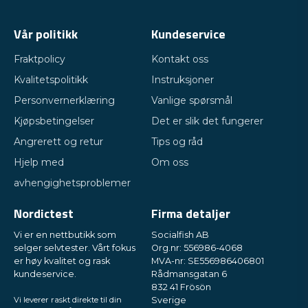
Vår politikk
Kundeservice
Fraktpolicy
Kontakt oss
Kvalitetspolitikk
Instruksjoner
Personvernerklæring
Vanlige spørsmål
Kjøpsbetingelser
Det er slik det fungerer
Angrerett og retur
Tips og råd
Hjelp med
Om oss
avhengighetsproblemer
Nordictest
Firma detaljer
Vi er en nettbutikk som
Socialfish AB
selger selvtester. Vårt fokus
Org.nr: 556986-4068
er høy kvalitet og rask
MVA-nr: SE556986406801
kundeservice.
Rådmansgatan 6
832 41 Frösön
Vi leverer raskt direkte til din
Sverige