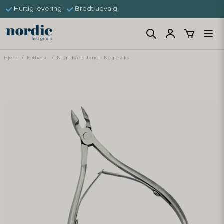
Hurtig levering
Bredt udvalg
Hjem
Fothelse
Neglebåndstang - Neglesaks