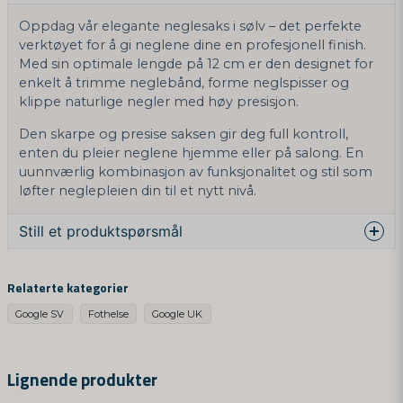
Oppdag vår elegante neglesaks i sølv – det perfekte
verktøyet for å gi neglene dine en profesjonell finish.
Med sin optimale lengde på 12 cm er den designet for
enkelt å trimme neglebånd, forme neglspisser og
klippe naturlige negler med høy presisjon.
Den skarpe og presise saksen gir deg full kontroll,
enten du pleier neglene hjemme eller på salong. En
uunnværlig kombinasjon av funksjonalitet og stil som
løfter neglepleien din til et nytt nivå.
Still et produktspørsmål
question
Spør oss om denne produktet...
Relaterte kategorier
Google SV
Fothelse
Google UK
name
Navn
Lignende produkter