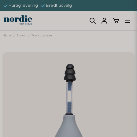
Hurtig levering
Bredt udvalg
Hjem
Annet
Trykkutjevner