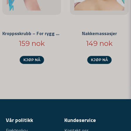
Kroppsskrubb – For rygg og ben
Nakkemassasjer
159 nok
149 nok
KJØP NÅ
KJØP NÅ
Vår politikk
Kundeservice
Fraktpolicy
Kontakt oss