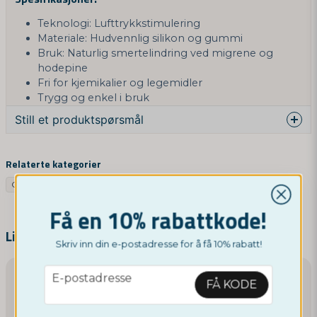
Teknologi: Lufttrykkstimulering
Materiale: Hudvennlig silikon og gummi
Bruk: Naturlig smertelindring ved migrene og
hodepine
Fri for kjemikalier og legemidler
Trygg og enkel i bruk
Still et produktspørsmål
question
Spør oss om denne produktet...
Relaterte kategorier
Google SV
Google NO
Instrument
Annet
Google UK
Få en 10% rabattkode!
name
Navn
Lignende produkter
Skriv inn din e-postadresse for å få 10% rabatt!
email
E-postadresse
email
FÅ KODE
E-postadresse