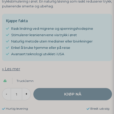
trykkstimulering i øret. En naturlig løsning som raskt reduserer trykk,
pulserende smerte og ubehag.
Kjappe fakta
Rask lindring ved migrene og spenningshodepine
Stimulerer kranienervene via trykk i øret
Naturlig metode uten medisiner eller bivirkninger
Enkel å bruke hjemme eller på reise
Avansert teknologi utviklet i USA
Les mer
TruckJamn
KJØP NÅ
-
+
Hurtig levering
Bredt udvalg