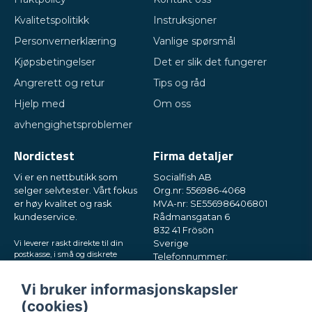
Kvalitetspolitikk
Instruksjoner
Personvernerklæring
Vanlige spørsmål
Kjøpsbetingelser
Det er slik det fungerer
Angrerett og retur
Tips og råd
Hjelp med
Om oss
avhengighetsproblemer
Nordictest
Firma detaljer
Vi er en nettbutikk som
Socialfish AB
selger selvtester. Vårt fokus
Org.nr: 556986-4068
er høy kvalitet og rask
MVA-nr: SE556986406801
kundeservice.
Rådmansgatan 6
832 41 Frösön
Vi leverer raskt direkte til din
Sverige
postkasse, i små og diskrete
Telefonnummer:
pakker. Prøv oss!
+46730503032
E-post:
hey@nordictest.no
Vi bruker informasjonskapsler
(cookies)
Åpningstider: