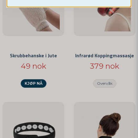
Ja, dere kan publisere spørsmålet mitt
Skrubbehanske i Jute
Infrarød Koppingmassasje
49 nok
379 nok
Send spørsmål
KJØP NÅ
Overvåk