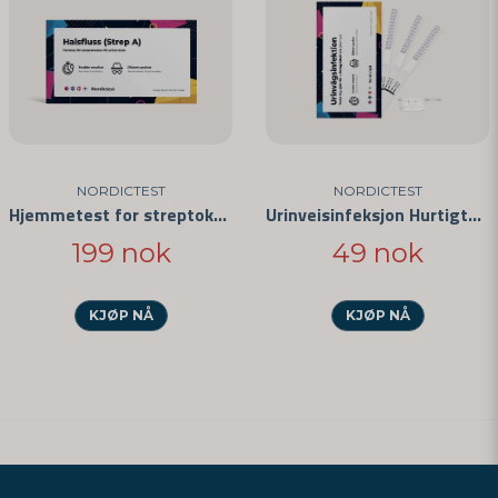
NORDICTEST
NORDICTEST
Hjemmetest for streptokokker i halsen
Urinveisinfeksjon Hurtigtest
199 nok
49 nok
KJØP NÅ
KJØP NÅ