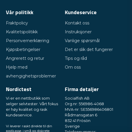
Vår politikk
Kundeservice
Fraktpolicy
Kontakt oss
Kvalitetspolitikk
Instruksjoner
Personvernerklæring
Vanlige spørsmål
Kjøpsbetingelser
Det er slik det fungerer
Angrerett og retur
Tips og råd
Hjelp med
Om oss
avhengighetsproblemer
Nordictest
Firma detaljer
Vi er en nettbutikk som
Socialfish AB
selger selvtester. Vårt fokus
Org.nr: 556986-4068
er høy kvalitet og rask
MVA-nr: SE556986406801
kundeservice.
Rådmansgatan 6
832 41 Frösön
Vi leverer raskt direkte til din
Sverige
postkasse, i små og diskrete
Telefonnummer: