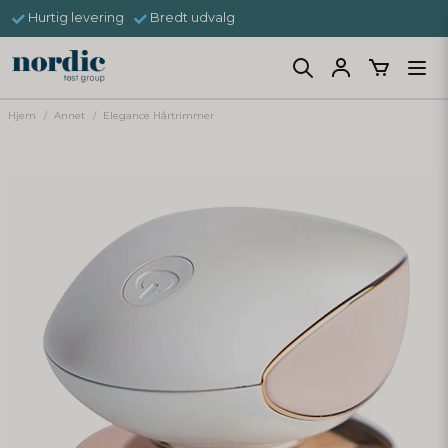
Hurtig levering
Bredt udvalg
Hjem
Annet
Elegance Hårtrimmer