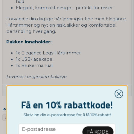
hud
Elegant, kompakt design – perfekt for reiser
Forvandle din daglige hårfjerningsrutine med Elegance
Hårtrimmer og nyt en rask, sikker og komfortabel
behandling hver gang.
Pakken inneholder:
1x Elegance Legs Hårtrimmer
1x USB-ladekabel
1x Brukermanual
Leveres i originalemballasje
Still et produktspørsmål
Få en 10% rabattkode!
question
Spør oss om denne produktet...
Relaterte kategorier
Skriv inn din e-postadresse for å få 10% rabatt!
Google SV
Google NO
Annet
Google UK
Google DE
email
E-postadresse
FÅ KODE