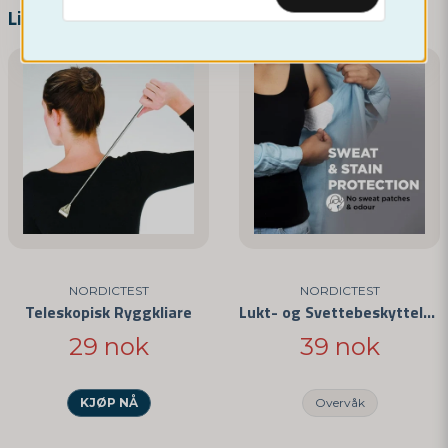
name
Navn
Lignende produkter
email
E-postadresse
Ja, dere kan publisere spørsmålet mitt
NORDICTEST
NORDICTEST
Teleskopisk Ryggkliare
Lukt- og Svettebeskyttelse under Armene
29 nok
39 nok
Send spørsmål
KJØP NÅ
Overvåk