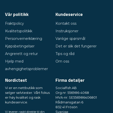
Vår politikk
Kundeservice
Fraktpolicy
Kontakt oss
Kvalitetspolitikk
Instruksjoner
Personvernerklæring
Vanlige spørsmål
Kjøpsbetingelser
Det er slik det fungerer
Angrerett og retur
Tips og råd
Hjelp med
Om oss
avhengighetsproblemer
Nordictest
Firma detaljer
Vi er en nettbutikk som
Socialfish AB
selger selvtester. Vårt fokus
Org.nr: 556986-4068
er høy kvalitet og rask
MVA-nr: SE556986406801
kundeservice.
Rådmansgatan 6
832 41 Frösön
Vi leverer raskt direkte til din
Sverige