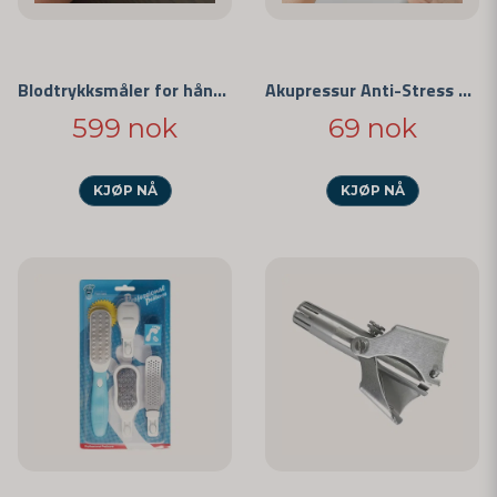
Blodtrykksmåler for håndledd
Akupressur Anti-Stress Klemme
599 nok
69 nok
KJØP NÅ
KJØP NÅ