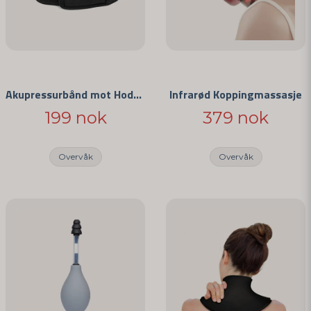
Akupressurbånd mot Hodepine
Infrarød Koppingmassasje
Send spørsmål
199 nok
379 nok
Overvåk
Overvåk