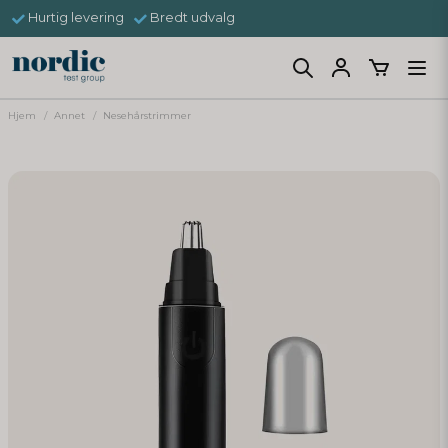
Hurtig levering
Bredt udvalg
Hjem
Annet
Nesehårstrimmer