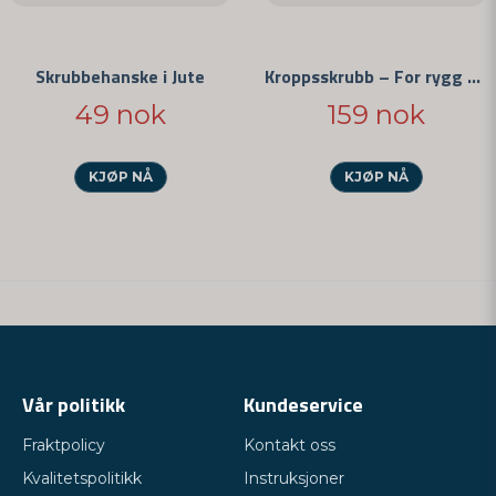
Skrubbehanske i Jute
Kroppsskrubb – For rygg og ben
49 nok
159 nok
KJØP NÅ
KJØP NÅ
Vår politikk
Kundeservice
Fraktpolicy
Kontakt oss
Kvalitetspolitikk
Instruksjoner