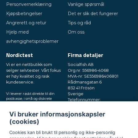
Personvernerklæring
Vanlige spørsmål
Kjøpsbetingelser
Det er slik det fungerer
Angrerett og retur
Tips og råd
Hjelp med
Om oss
avhengighetsproblemer
Nordictest
Firma detaljer
Vi er en nettbutikk som
Socialfish AB
selger selvtester. Vårt fokus
Org.nr: 556986-4068
er høy kvalitet og rask
MVA-nr: SE556986406801
kundeservice.
Rådmansgatan 6
832 41 Frösön
Vi leverer raskt direkte til din
Sverige
postkasse, i små og diskrete
Telefonnummer:
pakker. Prøv oss!
+46730503032
E-post:
hey@nordictest.no
Vi bruker informasjonskapsler
(cookies)
Åpningstider:
Man–fre kl. 10–17
Cookies kan bli brukt til personlig og ikke-personlig