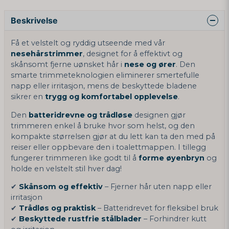
Beskrivelse
Få et velstelt og ryddig utseende med vår
nesehårstrimmer
, designet for å effektivt og
skånsomt fjerne uønsket hår i
nese og ører
. Den
smarte trimmeteknologien eliminerer smertefulle
napp eller irritasjon, mens de beskyttede bladene
sikrer en
trygg og komfortabel opplevelse
.
Den
batteridrevne og trådløse
designen gjør
trimmeren enkel å bruke hvor som helst, og den
kompakte størrelsen gjør at du lett kan ta den med på
reiser eller oppbevare den i toalettmappen. I tillegg
fungerer trimmeren like godt til å
forme øyenbryn
og
holde en velstelt stil hver dag!
✔
Skånsom og effektiv
– Fjerner hår uten napp eller
irritasjon
✔
Trådløs og praktisk
– Batteridrevet for fleksibel bruk
✔
Beskyttede rustfrie stålblader
– Forhindrer kutt