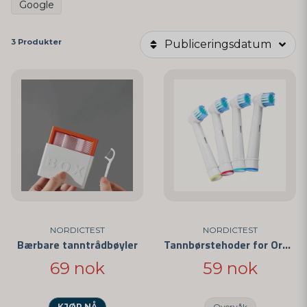
Google
3 Produkter
Publiceringsdatum
NORDICTEST
NORDICTEST
Bærbare tanntrådbøyler
Tannbørstehoder for Oral-B
69 nok
59 nok
KJØP NÅ
Overvåk