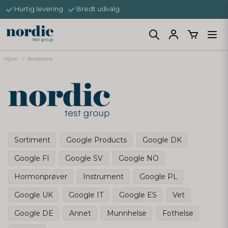
Hurtig levering
Bredt udvalg
Hjem
Nordictest
Sortiment
Google Products
Google DK
Google FI
Google SV
Google NO
Hormonprøver
Instrument
Google PL
Google UK
Google IT
Google ES
Vet
Google DE
Annet
Munnhelse
Fothelse