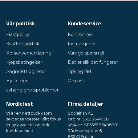
Vår politikk
Kundeservice
Fraktpolicy
Kontakt oss
Kvalitetspolitikk
Instruksjoner
Personvernerklæring
Vanlige spørsmål
Kjøpsbetingelser
Det er slik det fungerer
Angrerett og retur
Tips og råd
Hjelp med
Om oss
avhengighetsproblemer
Nordictest
Firma detaljer
Vi er en nettbutikk som
Socialfish AB
selger selvtester. Vårt fokus
Org.nr: 556986-4068
er høy kvalitet og rask
MVA-nr: SE556986406801
kundeservice.
Rådmansgatan 6
832 41 Frösön