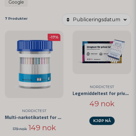
Google
7 Produkter
Publiceringsdatum
-17%
NORDICTEST
Legemiddeltest for privat bruk - Enkel å bruke og CE-merket
49 nok
NORDICTEST
Multi-narkotikatest for 6 Forskjellige Stoffer
KJØP NÅ
149 nok
179 nok