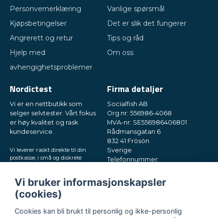
Personvernerklæring
Vanlige spørsmål
Kjøpsbetingelser
Det er slik det fungerer
Angrerett og retur
Tips og råd
Hjelp med
Om oss
avhengighetsproblemer
Nordictest
Firma detaljer
Vi er en nettbutikk som
Socialfish AB
selger selvtester. Vårt fokus
Org.nr: 556986-4068
er høy kvalitet og rask
MVA-nr: SE556986406801
kundeservice.
Rådmansgatan 6
832 41 Frösön
Vi leverer raskt direkte til din
Sverige
postkasse, i små og diskrete
Telefonnummer:
pakker. Prøv oss!
+46730503032
E-post:
hey@nordictest.no
Vi bruker informasjonskapsler
(cookies)
Åpningstider:
Man–fre kl. 10–17
Cookies kan bli brukt til personlig og ikke-personlig