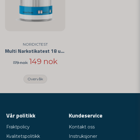
NORDICTEST
Multi Narkotikatest 18 ulike narkotika
149 nok
179 nok
Overvåk
Vår politikk
Kundeservice
Fraktpolicy
Kontakt oss
Kvalitetspolitikk
Instruksjoner