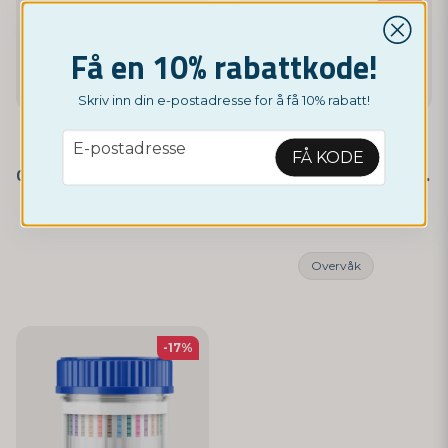
Få en 10% rabattkode!
Skriv inn din e-postadresse for å få 10% rabatt!
email
E-postadresse
NORDICTEST
NORDICTEST
FÅ KODE
Opiater - Selvtest 3-pakning
Drogetest – 10 Ulike Stoffer
99 nok
69 nok
89 nok
Overvåk
-17%