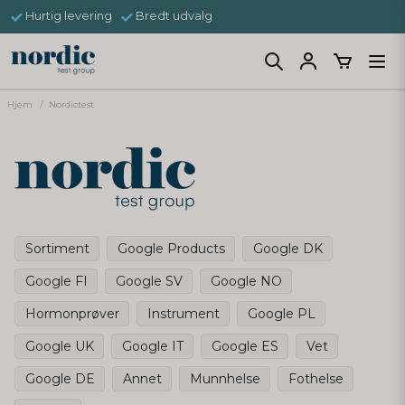
Hurtig levering
Bredt udvalg
Hjem
Nordictest
Sortiment
Google Products
Google DK
Google FI
Google SV
Google NO
Hormonprøver
Instrument
Google PL
Google UK
Google IT
Google ES
Vet
Google DE
Annet
Munnhelse
Fothelse