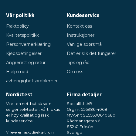
Vår politikk
Kundeservice
Fraktpolicy
Kontakt oss
Kvalitetspolitikk
Instruksjoner
Personvernerklæring
Vanlige spørsmål
Kjøpsbetingelser
Det er slik det fungerer
Angrerett og retur
Tips og råd
Hjelp med
Om oss
avhengighetsproblemer
Nordictest
Firma detaljer
Vi er en nettbutikk som
Socialfish AB
selger selvtester. Vårt fokus
Org.nr: 556986-4068
er høy kvalitet og rask
MVA-nr: SE556986406801
kundeservice.
Rådmansgatan 6
832 41 Frösön
Vi leverer raskt direkte til din
Sverige