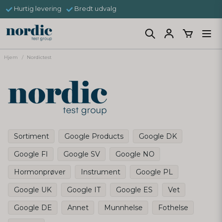
Hurtig levering
Bredt udvalg
Hjem
Nordictest
Sortiment
Google Products
Google DK
Google FI
Google SV
Google NO
Hormonprøver
Instrument
Google PL
Google UK
Google IT
Google ES
Vet
Google DE
Annet
Munnhelse
Fothelse