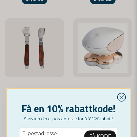
NORDICTEST
NORDICTEST
Fotfil og fotkniv i ett
Elegance Hårtrimmer
Få en 10% rabattkode!
129 nok
399 nok
Skriv inn din e-postadresse for å få 10% rabatt!
KJØP NÅ
KJØP NÅ
email
E-postadresse
FÅ KODE