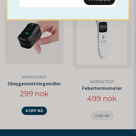
NORDICTEST
NORDICTEST
Oksygenmetningsmåler
Febertermometer
299 nok
499 nok
KJØP NÅ
Overvåk