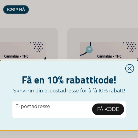
KJØP NÅ
Få en 10% rabattkode!
Skriv inn din e-postadresse for å få 10% rabatt!
NORDICTEST
NORDICTEST
email
E-postadresse
THC/Cannabis test for privat bruk 5-pakning
FÅ KODE
199 nok
99 nok