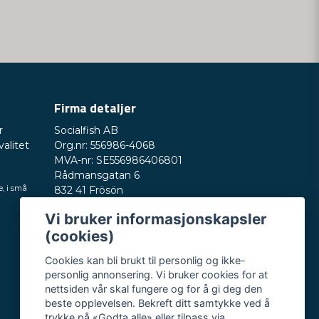
Firma detaljer
r
Socialfish AB
valitet
Org.nr: 556986-4068
MVA-nr: SE556986406801
Rådmansgatan 6
e, i små
832 41 Frösön
Sverige
Vi bruker informasjonskapsler
Telefonnummer: +46730503032
(cookies)
E-post:
hey@nordictest.no
Cookies kan bli brukt til personlig og ikke-
Åpningstider:
personlig annonsering. Vi bruker cookies for at
Man–fre kl. 10–17
nettsiden vår skal fungere og for å gi deg den
beste opplevelsen. Bekreft ditt samtykke ved å
trykke på «Godta alle» eller tilpass via