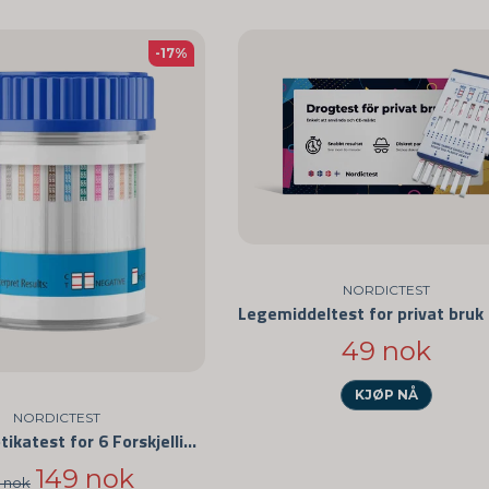
-17%
NORDICTEST
49 nok
KJØP NÅ
NORDICTEST
Multi-narkotikatest for 6 Forskjellige Stoffer
149 nok
9 nok