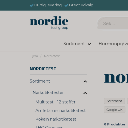
Hurtig levering
Bredt udvalg
Sortiment
Hormonprøv
Hjem
Nordictest
NORDICTEST
Sortiment
Narkotikatester
Sortiment
Multitest - 12 stoffer
Google UK
Amfetamin narkotikatest
Kokain narkotikatest
8 Produkter
THC Cannabis