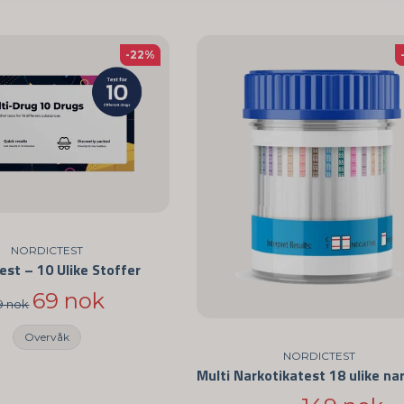
-22%
NORDICTEST
st – 10 Ulike Stoffer
69 nok
9 nok
Overvåk
NORDICTEST