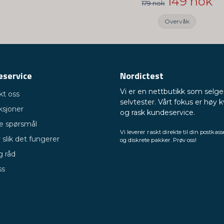
149 nok
179 nok
Overvåk
eservice
Nordictest
Vi er en nettbutikk som selge
kt oss
selvtester. Vårt fokus er høy k
ksjoner
og rask kundeservice.
ge spørsmål
Vi leverer raskt direkte til din postkass
 slik det fungerer
og diskrete pakker. Prøv oss!
g råd
ss