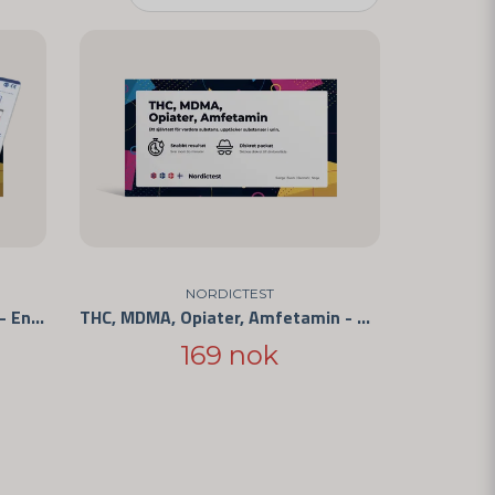
NORDICTEST
Legemiddeltest for privat bruk - Enkel å bruke og CE-merket
THC, MDMA, Opiater, Amfetamin - 4 substanser
169 nok