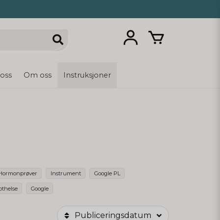
 oss
Om oss
Instruksjoner
Hormonprøver
Instrument
Google PL
othelse
Google
Publiceringsdatum