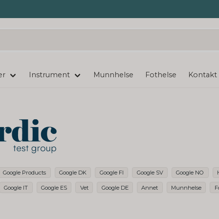
er
Instrument
Munnhelse
Fothelse
Kontakt
Google Products
Google DK
Google FI
Google SV
Google NO
Google IT
Google ES
Vet
Google DE
Annet
Munnhelse
F