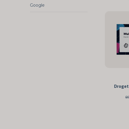
Google
Drogete
8