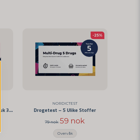
-25%
NORDICTEST
THC/Cannabis test for privat bruk 3-pakning
Drogetest – 5 Ulike Stoffer
59 nok
79 nok
Overvåk